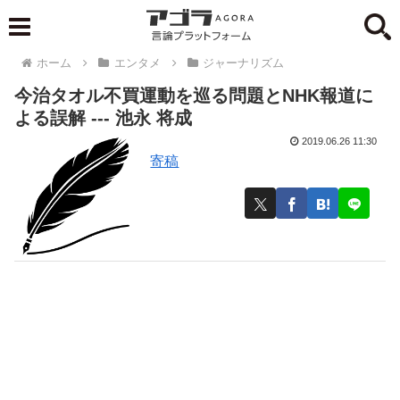
ホーム
エンタメ
ジャーナリズム
今治タオル不買運動を巡る問題とNHK報道に
よる誤解 --- 池永 将成
2019.06.26 11:30
寄稿