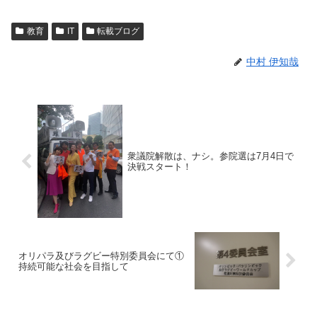
教育
IT
転載ブログ
中村 伊知哉
衆議院解散は、ナシ。参院選は7月4日で
決戦スタート！
オリパラ及びラグビー特別委員会にて①
持続可能な社会を目指して