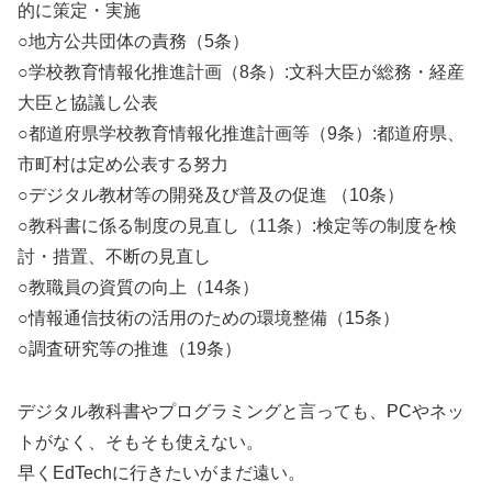
的に策定・実施
○地方公共団体の責務（5条）
○学校教育情報化推進計画（8条）:文科大臣が総務・経産
大臣と協議し公表
○都道府県学校教育情報化推進計画等（9条）:都道府県、
市町村は定め公表する努力
○デジタル教材等の開発及び普及の促進 （10条）
○教科書に係る制度の見直し（11条）:検定等の制度を検
討・措置、不断の見直し
○教職員の資質の向上（14条）
○情報通信技術の活用のための環境整備（15条）
○調査研究等の推進（19条）
デジタル教科書やプログラミングと言っても、PCやネッ
トがなく、そもそも使えない。
早くEdTechに行きたいがまだ遠い。