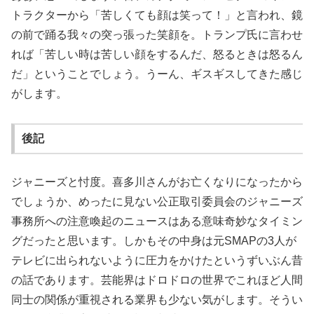
トラクターから「苦しくても顔は笑って！」と言われ、鏡
の前で踊る我々の突っ張った笑顔を。トランプ氏に言わせ
れば「苦しい時は苦しい顔をするんだ、怒るときは怒るん
だ」ということでしょう。うーん、ギスギスしてきた感じ
がします。
後記
ジャニーズと忖度。喜多川さんがお亡くなりになったから
でしょうか、めったに見ない公正取引委員会のジャニーズ
事務所への注意喚起のニュースはある意味奇妙なタイミン
グだったと思います。しかもその中身は元SMAPの3人が
テレビに出られないように圧力をかけたというずいぶん昔
の話であります。芸能界はドロドロの世界でこれほど人間
同士の関係が重視される業界も少ない気がします。そうい