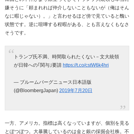
嫌そうに「頼まれれば仲介しないこともないが（俺はそん
なに暇じゃない）。」と言わせるほど傍で見ていると醜い
状態です。逆に喧嘩する程暇がある、とも言えなくもなさ
そうです。
トランプ氏不満、時間取られたくない－文大統領
が日韓への｢関与｣要請
https://t.co/cstW6k4hri
— ブルームバーグニュース日本語版
(@BloombergJapan)
2019年7月20日
一方、アメリカ。指標は高くなっていますが、個別を見る
とぼつぼつ。大暴騰しているのは金と銀の採掘会社株。不