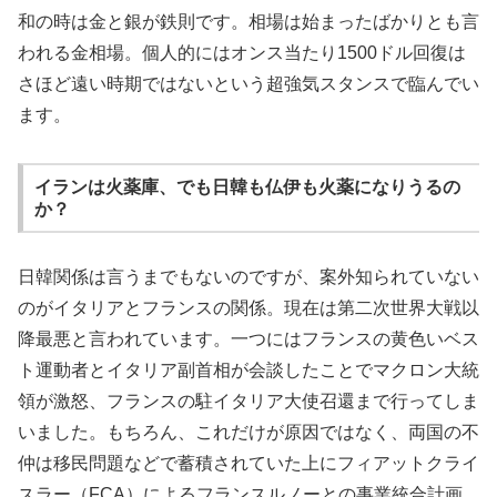
和の時は金と銀が鉄則です。相場は始まったばかりとも言
われる金相場。個人的にはオンス当たり1500ドル回復は
さほど遠い時期ではないという超強気スタンスで臨んでい
ます。
イランは火薬庫、でも日韓も仏伊も火薬になりうるの
か？
日韓関係は言うまでもないのですが、案外知られていない
のがイタリアとフランスの関係。現在は第二次世界大戦以
降最悪と言われています。一つにはフランスの黄色いベス
ト運動者とイタリア副首相が会談したことでマクロン大統
領が激怒、フランスの駐イタリア大使召還まで行ってしま
いました。もちろん、これだけが原因ではなく、両国の不
仲は移民問題などで蓄積されていた上にフィアットクライ
スラー（FCA）によるフランスルノーとの事業統合計画