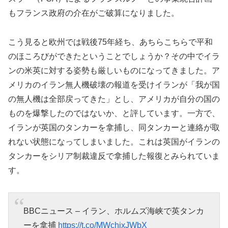
もフランス政府の介在がご破算になりました。
こう見ると欧州では戦後75年経ち、あちらこちらで平和
のほころびができたということでしょうか？その中でイラ
ンの米英に対する姿勢も厳しいものになってきました。ア
メリカのイラン無人機破壊の報道を受けイランが「我が国
の無人機は全部戻ってきた」とし、アメリカが自分の国の
ものを爆撃したのではないか、と評しています。一方で、
イランが英国のタンカーを拿捕し、同タンカーと連絡が取
れない状態になってしまいました。これは英国がイランの
タンカーをシリア制裁違反で拿捕した報復とみられていま
す。
BBCニュース – イラン、ホルムズ海峡で英タンカ
ーを拿捕
https://t.co/MWchjxJWbX