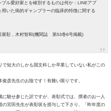
ブル愛好家とを峻別するものは何か：LINEアプ
を用いた病的ギャンブラーの臨床的特徴に関する
展彰，木村智和(機関誌 第53巻6号掲載)
りで短大のしかも国文科しか卒業していない私がこの
本俊彦先生のお陰です！有難い限りです。
幌に馳せ参じた訳ですが、表彰式では、撰者のお一人
授の宮田先生が表彰状を授与して下さり、「昨年度の