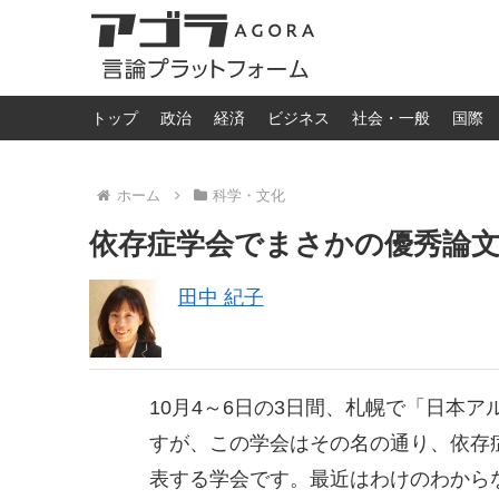
トップ
政治
経済
ビジネス
社会・一般
国際
ホーム
科学・文化
依存症学会でまさかの優秀論文
田中 紀子
10月4～6日の3日間、札幌で「日本
すが、この学会はその名の通り、依存
表する学会です。最近はわけのわから