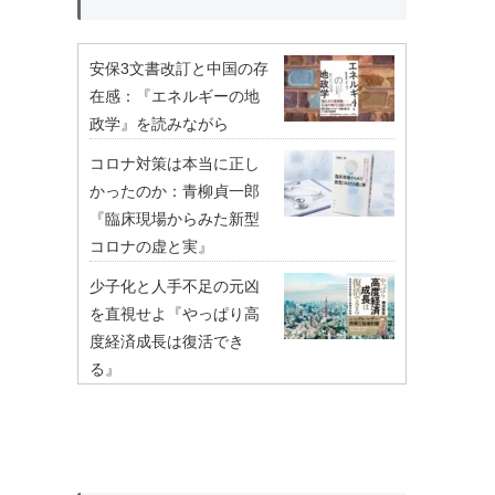
安保3文書改訂と中国の存
在感：『エネルギーの地
政学』を読みながら
コロナ対策は本当に正し
かったのか：青柳貞一郎
『臨床現場からみた新型
コロナの虚と実』
少子化と人手不足の元凶
を直視せよ『やっぱり高
度経済成長は復活でき
る』