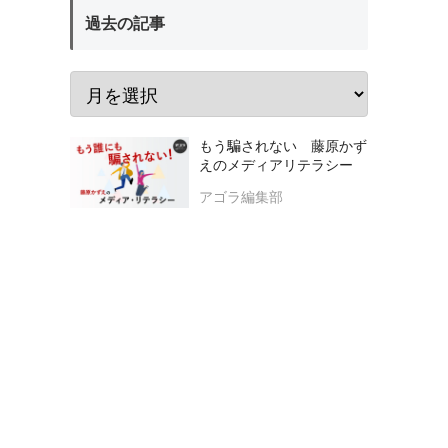
過去の記事
もう騙されない 藤原かず
えのメディアリテラシー
アゴラ編集部