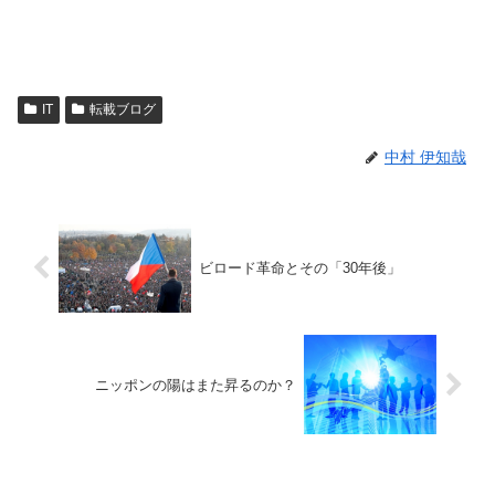
IT
転載ブログ
中村 伊知哉
ビロード革命とその「30年後」
ニッポンの陽はまた昇るのか？