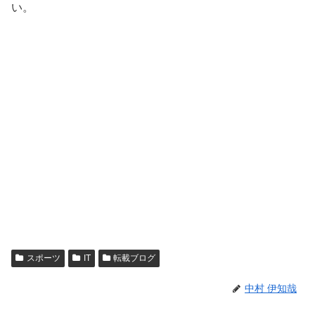
い。
スポーツ
IT
転載ブログ
中村 伊知哉