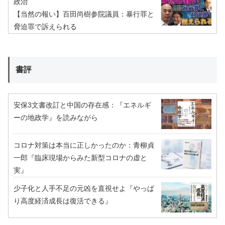
政治
【当然の報い】百田尚樹参院議員：暴行罪と
脅迫罪で訴えられる
書評
安保3文書改訂と中国の存在感：『エネルギ
ーの地政学』を読みながら
コロナ対策は本当に正しかったのか：青柳貞
一郎『臨床現場からみた新型コロナの虚と
実』
少子化と人手不足の元凶を直視せよ『やっぱ
り高度経済成長は復活できる』