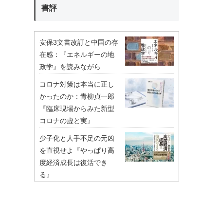
書評
安保3文書改訂と中国の存
在感：『エネルギーの地
政学』を読みながら
コロナ対策は本当に正し
かったのか：青柳貞一郎
『臨床現場からみた新型
コロナの虚と実』
少子化と人手不足の元凶
を直視せよ『やっぱり高
度経済成長は復活でき
る』