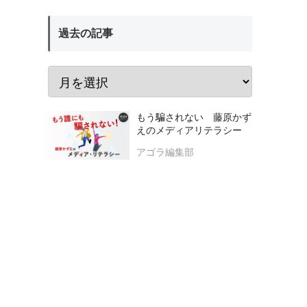
過去の記事
もう騙されない 藤原かず
えのメディアリテラシー
アゴラ編集部