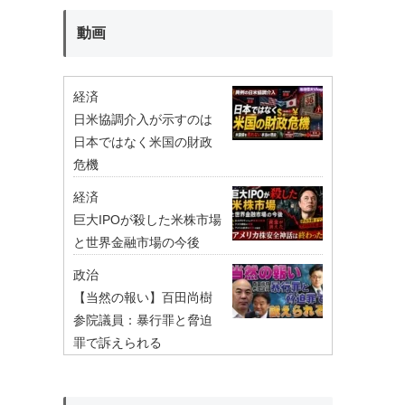
動画
経済
日米協調介入が示すのは
日本ではなく米国の財政
危機
経済
巨大IPOが殺した米株市場
と世界金融市場の今後
政治
【当然の報い】百田尚樹
参院議員：暴行罪と脅迫
罪で訴えられる