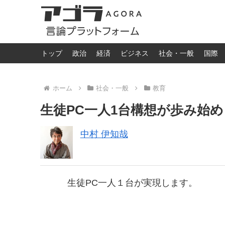
トップ
政治
経済
ビジネス
社会・一般
国際
ホーム
社会・一般
教育
生徒PC一人1台構想が歩み始
中村 伊知哉
生徒PC一人１台が実現します。