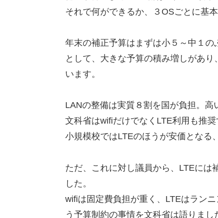
それで何ができるか、３OSごとに基
年末の補正予算はまずは小５～中１の
として、大きな予算の積み増しがあり、
います。
LANの整備は実質８割を国が負担。高
文科省はwifiだけでなくLTE利用も推
小規模校ではLTEのほうが安価となる
ただ、これに対し議員から、LTEには補
した。
wifiは固定費負担が重く、LTEはラ
う予算制約の事情を文科省は語りまし