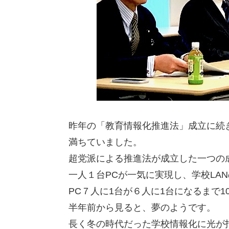
昨年の「教育情報化推進法」成立に続
満ちていました。
超党派による推進法が成立した一つの
一人１台PCが一気に実現し、学校LA
PC７人に1台が６人に1台になるまで
半年前から見ると、夢のようです。
長く冬の時代だった学校情報化に光が指