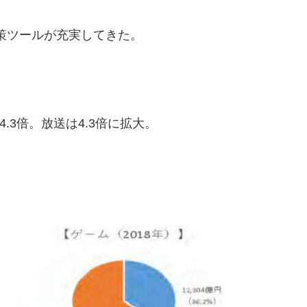
策ツ
ールが充実してきた。
.
3
倍
。放送は4
.3
倍に拡大。