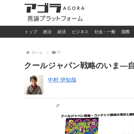
トップ
政治
経済
ビジネス
社会・一般
国際
ホーム
IT
クールジャパン戦略のいま―
中村 伊知哉