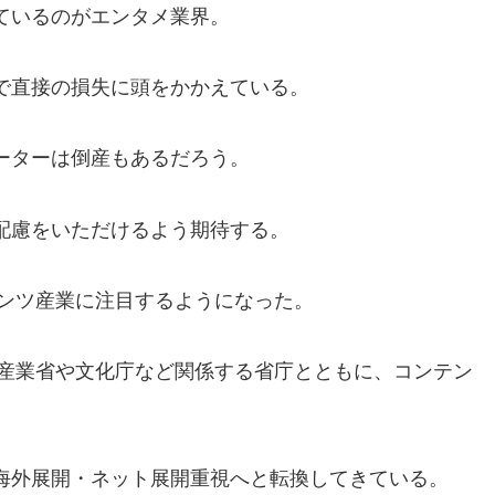
ているのがエンタメ業界。
で直
接の損失
に頭をかかえている。
ーターは倒産もあるだろう
。
配慮をいただけ
るよう
期待する。
ンツ産業に注目する
よう
になった。
産業省や文化庁
な
ど関係する省庁とと
もに
、コンテン
。
海外
展開・ネ
ット展開重視へと転換してきている。