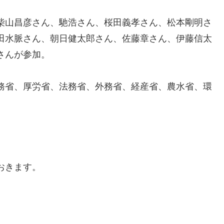
柴山昌彦さん、馳浩さん、桜田義孝さん、松本
剛
明さ
田水脈さん、朝日健太郎さん、
佐
藤章さん、伊藤信太
さんが参
加
。
務省、厚労省、法務省
、外
務省、経産
省、農水
省、環
おきます。