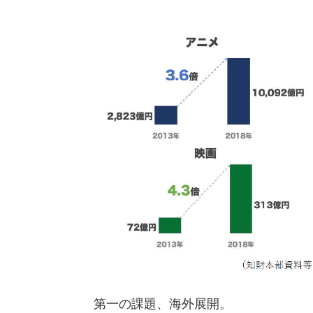
第一
の
課題、海外展開。