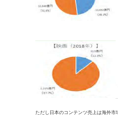
た
だし日本のコンテンツ売上は海
外
市