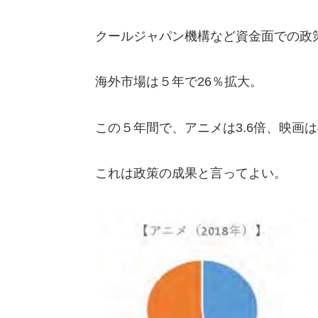
クールジャパン機構など資金面で
の政
海外市場は５年で2
6
％拡大
。
この
５年間
で、アニ
メは3.6倍、映画は4
これは政策
の
成果と言ってよい。