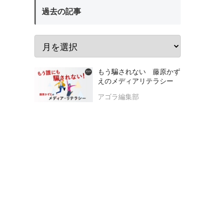
過去の記事
もう騙されない 藤原かず
えのメディアリテラシー
アゴラ編集部