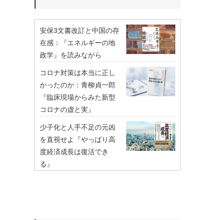
安保3文書改訂と中国の存
在感：『エネルギーの地
政学』を読みながら
コロナ対策は本当に正し
かったのか：青柳貞一郎
『臨床現場からみた新型
コロナの虚と実』
少子化と人手不足の元凶
を直視せよ『やっぱり高
度経済成長は復活でき
る』