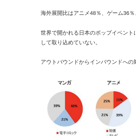
海
外
展
開比はアニメ48％、ゲーム36
％
世界で開かれる日本のポップイベントに
して取り込めていない。
アウトバウンドからインバウンドへの