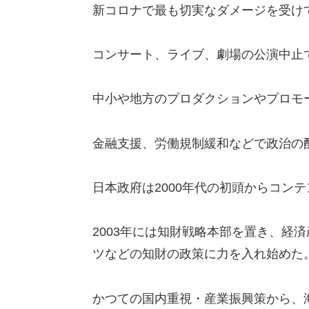
新コロナで最も切実
な
ダメージを受け
コンサート、ライブ、劇場の公演中止
中小や地方のプロダクションやプロモ
金融支援、労
働規
制緩和な
ど
で政治の
日本政府
は
20
00年代の
初
頭からコンテ
2003年には知財戦略本
部を置
き、経済
ツな
どの知財
の政
策に力を入れ始
め
た
かつての国内重視・産業振興策から、