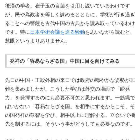
後漢の学者、崔子玉の言葉を引用し説いているわけです
が、民や為政者を等しく諫めるとともに、学術が行き過ぎ
ることへの警鐘も古代中国の古典から読み取っているわけ
です。特に
日本学術会議を巡る騒動
を思いながら読むと、
慧眼というよりありません。
発祥の「容易ならざる国」中国に目を向けてみる
先日の中国・王毅外相の来日では政府の穏やかな姿勢が非
難を集めましたが、こうした学びは外交の場面で「瞬発
力」を発揮するのにも必要不可欠と思われます。一筋縄で
はいかない「容易ならざる国」を相手にするからこそ、そ
の国発祥の叡智を学び、相手以上に理解する。立会いで機
先を制するには、そういう事がどうしても必要なのです。