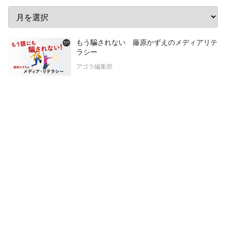
もう騙されない 藤原かずえのメディアリテ
ラシー
アゴラ編集部