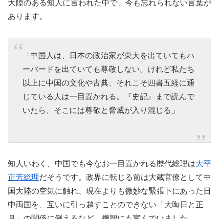
大陸のある知人に言われた中で、今も忘れられない言葉が
あります。
「中国人は、日本の政治家が東大を出ていてもハ
ーバードを出ていても尊敬しない。けれど私たち
以上に中国の文化や古典、それこそ四書五経に通
じている人は一目置かれる。『史記』まで読んで
いたら、そこには尊敬と脅威が入り混じる」
知人いわく、中国でも今なお一目置かれる歴代総理は
大平
正芳総理
だそうです。政界に転じる前は大蔵官僚として中
国大陸の空気に触れ、現在よりも微妙な緊張下にあった日
中両国を、互いに引っ越すことのできない「大晦日と正
月」の関係に例えるなど、機智にも富んでいました。