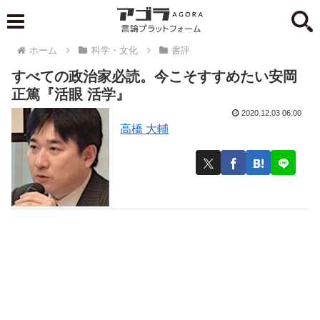
ホーム
科学・文化
書評
すべての政治家必読。今こそすすめたい安岡
正篤『活眼 活学』
2020.12.03 06:00
高橋 大輔