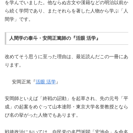
を学んでいました。他ならぬ古文や漢籍などの明治以前か
ら続く学問であり、またそれらを著した人物から学ぶ「人
間学」です。
人間学の泰斗・安岡正篤師の『活眼 活学』
改めてそう思うに至った理由は、最近読んだこの一冊にあ
ります。
安岡正篤『
活眼 活学
』
安岡師といえば「終戦の詔勅」を起草され、先の元号「平
成」の起案をめぐって山本達郎・東京大学名誉教授となら
び名の挙がった人物でもあります。
戦後政治においては、自民党の名門派閥「宏池会」を命名