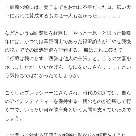
「維新の頃には、妻子までもおれに不平だったヨ。広い天
下におれに賛成するものは一人もなかった．．． 。」
などという四面楚歌を経験し、やっと一息、と思った最晩
年には、かつては幕臣同士であった福沢諭吉が「やせ我慢
の説」でその出処進退を非難する。 勝はこれに答えて
「行蔵は我に存す、毀誉は他人の主張」と、自らの大器を
示しましたが、いいかげん「なにをいまさら．．．」とい
う気持ちではなかったでしょうか。
こうしたプレッシャーにさらされ、時代の切所では、自ら
のアイデンティティーを保持する一切のものが崩壊して行
く中で、いったい何が勝海舟という人間を支えていたので
しょう。
この問いに対する江藤氏の解答に私なりの解釈を加えれ