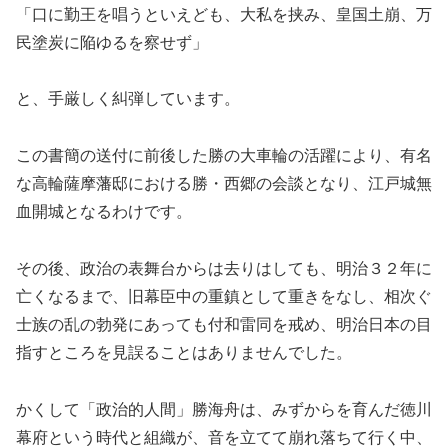
「口に勤王を唱うといえども、大私を挟み、皇国土崩、万
民塗炭に陥ゆるを察せず」
と、手厳しく糾弾しています。
この書簡の送付に前後した勝の大車輪の活躍により、有名
な高輪薩摩藩邸における勝・西郷の会談となり、江戸城無
血開城となるわけです。
その後、政治の表舞台からは去りはしても、明治３２年に
亡くなるまで、旧幕臣中の重鎮として重きをなし、相次ぐ
士族の乱の勃発にあっても付和雷同を戒め、明治日本の目
指すところを見誤ることはありませんでした。
かくして「政治的人間」勝海舟は、みずからを育んだ徳川
幕府という時代と組織が、音を立てて崩れ落ちて行く中、