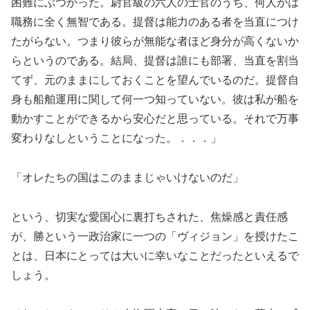
困難にぶつかった。尉官級の六人の士官のうち、何人かは
職務に全く無智である。提督は能力のある者を当直につけ
たがらない。つまり彼らが無能な者ほど身分が高くないか
らというのである。結局、提督は誰にも部署、当直を割当
てず、元のままにしておくことを望んでいるのだ。提督自
身も船舶運用に関して何一つ知っていない。彼は私が船を
動かすことができるから安心だと思っている。それで万事
変わりなしということになった。．．．」
「オレたちの国はこのままじゃいけないのだ」
という、切実な愛国心に裏打ちされた、焦燥感と責任感
が、勝という一政治家に一つの「ヴィジョン」を授けたこ
とは、日本にとっては大いに幸いなことだったといえるで
しょう。