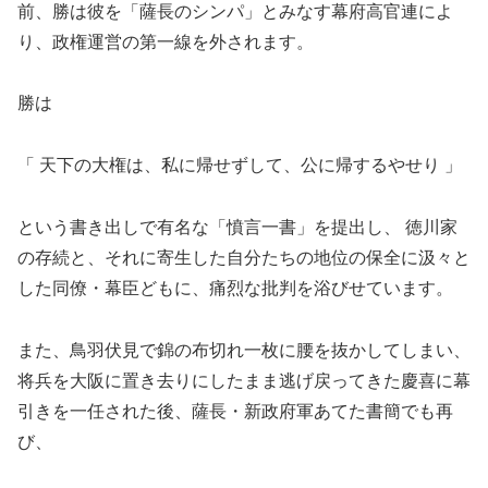
前、勝は彼を「薩長のシンパ」とみなす幕府高官連によ
り、政権運営の第一線を外されます。
勝は
「 天下の大権は、私に帰せずして、公に帰するやせり 」
という書き出しで有名な「憤言一書」を提出し、 徳川家
の存続と、それに寄生した自分たちの地位の保全に汲々と
した同僚・幕臣どもに、痛烈な批判を浴びせています。
また、鳥羽伏見で錦の布切れ一枚に腰を抜かしてしまい、
将兵を大阪に置き去りにしたまま逃げ戻ってきた慶喜に幕
引きを一任された後、薩長・新政府軍あてた書簡でも再
び、