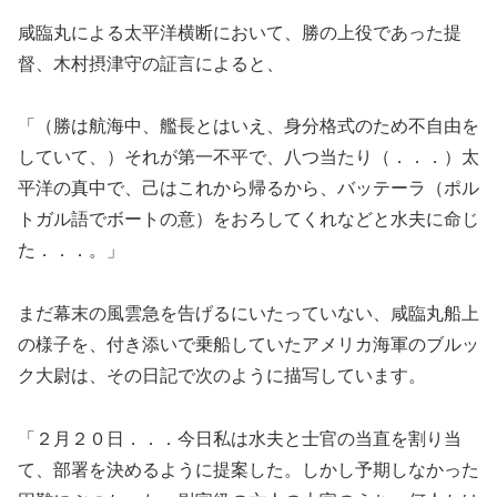
咸臨丸による太平洋横断において、勝の上役であった提
督、木村摂津守の証言によると、
「（勝は航海中、艦長とはいえ、身分格式のため不自由を
していて、）それが第一不平で、八つ当たり（．．．）太
平洋の真中で、己はこれから帰るから、バッテーラ（ポル
トガル語でボートの意）をおろしてくれなどと水夫に命じ
た．．．。」
まだ幕末の風雲急を告げるにいたっていない、咸臨丸船上
の様子を、付き添いで乗船していたアメリカ海軍のブルッ
ク大尉は、その日記で次のように描写しています。
「２月２０日．．．今日私は水夫と士官の当直を割り当
て、部署を決めるように提案した。しかし予期しなかった