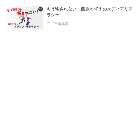
もう騙されない 藤原かずえのメディアリテ
ラシー
アゴラ編集部