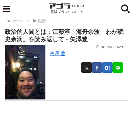
ホーム
政治
政治的人間とは：江藤淳「海舟余波－わが読
史余滴」を読み返して - 矢澤豊
2010.05.13 02:42
矢澤 豊