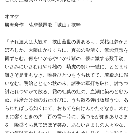
オマケ
勝海舟作 薩摩琵琶歌「城山」抜粋
「それ達人は大観す。抜山蓋世の勇あるも、栄枯は夢かま
ぼろしか、大隈山かりくらに、真如の影清く、無念無想を
観ずらむ。何をいかるやいかり猪の、俄に激する数千騎、
いさみにいさむはやり雄の、騎虎の勢い一徹に、とどまり
難きぞ是非もなき、唯身ひとつをうち捨てて、若殿原に報
いなむ。明治ととせの秋の末、諸手の軍打ち破れ、討ちつ
討たれつやがて散る、霜の紅葉の紅の、血潮に染めど顧み
ぬ、薩摩たけ雄のおたけびに、うち散る弾は板屋うつ、あ
られたばしる如くにて、おもてを向けんかたぞなき。木だ
まに響くときの声、百の雷一時に、落つるが如きありさま
を。隆盛うち見てほほぞ笑み、あないさましの人々やな、