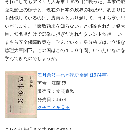
それにしてもアメリカ人海軍士官の目に映った、幕末の咸
臨丸船上の様子と、現在の日本の政界の状況が、あまりに
も酷似しているのは、皮肉をとおり越して、うすら寒い思
いがします。「乗数効果を知らない」と揶揄された財務大
臣。知名度だけで選挙に担ぎだされたタレント候補。 い
まさら安全保障政策を「学んでいる」身分格式はご立派な
総理大臣閣下。この国はこの１５０年間、いったいなにを
学んできたのでしょうか。
海舟余波―わが読史余滴 (1974年)
著者：江藤 淳
販売元：文芸春秋
発売日：1974
クチコミを見る
これが江藤氏３８才の時の作とは．．．。