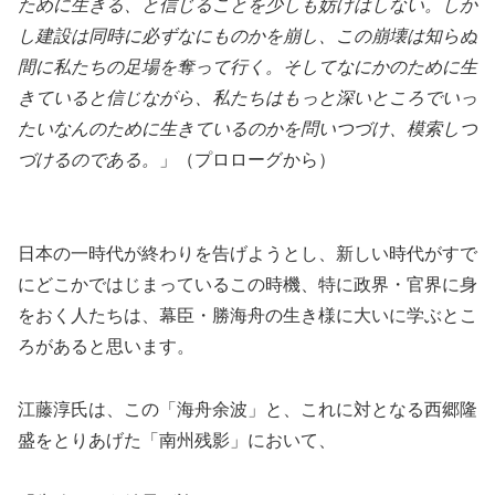
ために生きる、と信じることを少しも妨げはしない。しか
し建設は同時に必ずなにものかを崩し、この崩壊は知らぬ
間に私たちの足場を奪って行く。そしてなにかのために生
きていると信じながら、私たちはもっと深いところでいっ
たいなんのために生きているのかを問いつづけ、模索しつ
づけるのである。
」（プロローグから）
日本の一時代が終わりを告げようとし、新しい時代がすで
にどこかではじまっているこの時機、特に政界・官界に身
をおく人たちは、幕臣・勝海舟の生き様に大いに学ぶとこ
ろがあると思います。
江藤淳氏は、この「海舟余波」と、これに対となる西郷隆
盛をとりあげた「南州残影」において、