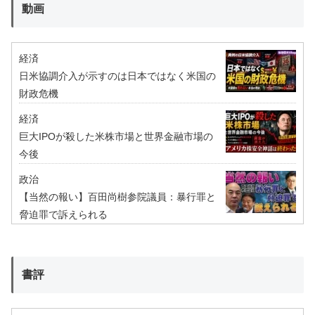
動画
経済
日米協調介入が示すのは日本ではなく米国の
財政危機
経済
巨大IPOが殺した米株市場と世界金融市場の
今後
政治
【当然の報い】百田尚樹参院議員：暴行罪と
脅迫罪で訴えられる
書評