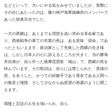
などといって、大いにやる気をみせていましたが、実際に
その任にあたったのは、勝の神戸海軍操練所のメンバーで
あった陸奥宗光でした。
一方の西郷は、あくまでも理想を追い求める革命家であ
り、西南戦争の果ての非業の死は、ある意味「宿命」であ
ったともいえます。政治家として失敗した西郷の生き様
は、しかし日本人の心に訴えるところが大きく、当の勝海
舟自身が、自ら作った薩摩琵琶歌「城山」で、西郷の死を
悼んでいます。その歌詞は、自らには禁じられた「英雄の
死」を全うした、かつての好敵手であり畏友である人間へ
の敬意と憧憬、そして少なからぬ羨望の発露のように聞こ
えます。
我慢と忍従の人生を強いられ、自ら