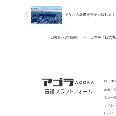
あなたの著書を電子出版します
日教組への御願い ー 日本を「日の丸」
MEN
著者一
タグ一
サイト
GEPR