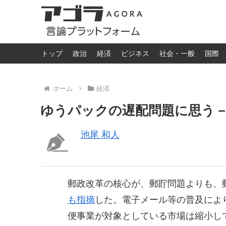
トップ
政治
経済
ビジネス
社会・一般
国際
ホーム
経済
ゆうパックの遅配問題に思う－－
池尾 和人
郵政改革の核心が、郵貯問題よりも、
も指摘
した。電子メール等の普及によ
便事業が対象としている市場は縮小し