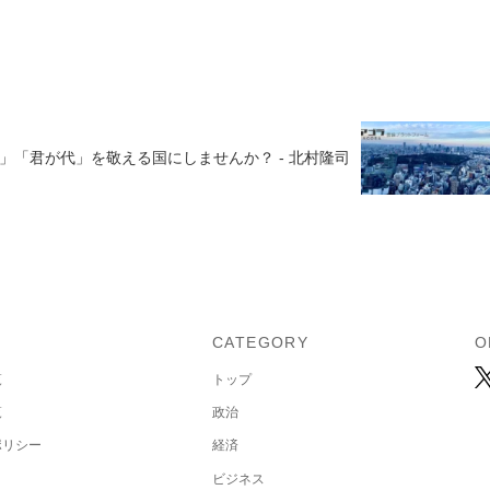
「君が代」を敬える国にしませんか？ - 北村隆司
U
CATEGORY
O
覧
トップ
覧
政治
ポリシー
経済
ビジネス