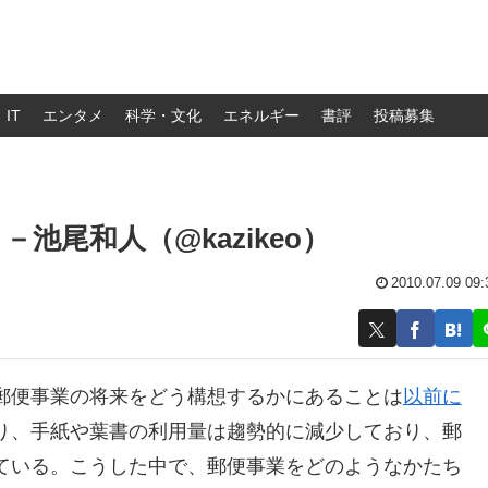
IT
エンタメ
科学・文化
エネルギー
書評
投稿募集
池尾和人（@kazikeo）
2010.07.09 09:
郵便事業の将来をどう構想するかにあることは
以前に
り、手紙や葉書の利用量は趨勢的に減少しており、郵
ている。こうした中で、郵便事業をどのようなかたち