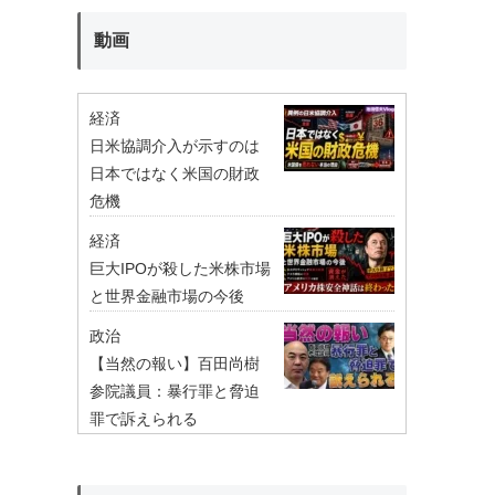
動画
経済
日米協調介入が示すのは
日本ではなく米国の財政
危機
経済
巨大IPOが殺した米株市場
と世界金融市場の今後
政治
【当然の報い】百田尚樹
参院議員：暴行罪と脅迫
罪で訴えられる