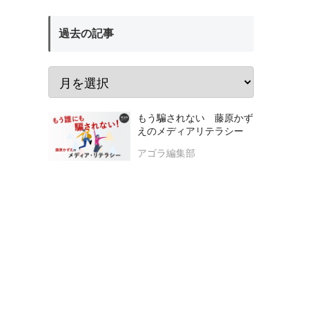
過去の記事
もう騙されない 藤原かず
えのメディアリテラシー
アゴラ編集部