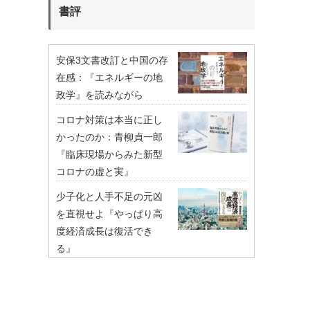
書評
安保3文書改訂と中国の存
在感：『エネルギーの地
政学』を読みながら
コロナ対策は本当に正し
かったのか：青柳貞一郎
『臨床現場からみた新型
コロナの虚と実』
少子化と人手不足の元凶
を直視せよ『やっぱり高
度経済成長は復活でき
る』