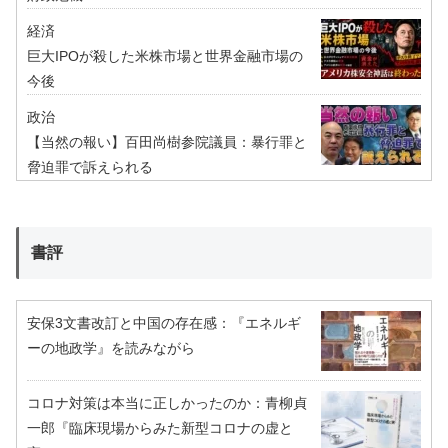
経済
巨大IPOが殺した米株市場と世界金融市場の
今後
政治
【当然の報い】百田尚樹参院議員：暴行罪と
脅迫罪で訴えられる
書評
安保3文書改訂と中国の存在感：『エネルギ
ーの地政学』を読みながら
コロナ対策は本当に正しかったのか：青柳貞
一郎『臨床現場からみた新型コロナの虚と