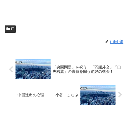
IT
山田 肇
「尖閣問題」を祝うー「弱腰外交」「口
先右翼」の真髄を問う絶好の機会！
中国進出の心理 － 小谷 まなぶ