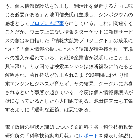
う。個人情報保護法を改正し、利活用を促進する方向に転
じる必要がある」と池田信夫氏は主張し、シンポジウムの
感想として
ブログにも記事
を出している。これに関連する
ことだが、ウェブ上にない情報をターゲットに新規サービ
スの創出を目指した『情報大航海プロジェクト』の成果に
ついて「個人情報の扱いについて課題が積み残され、市場
への投入が遅れている」と経済産業省が説明したことは、
興味深い。わが国では検索エンジンは無断複製に当たると
解釈され、著作権法が改正されるまで10年間にわたり検
索エンジンビジネスが育たず、その結果、グーグルに席巻
されるという事態が起きている。今度は個人情報保護法が
壁になっているとしたら大問題である。池田信夫氏も主張
するように「過剰な正義」は悪である。
電子政府の現状と課題について文部科学省・科学技術政策
研究所の『科学技術動向月報』に
レポート
を発表し解説し