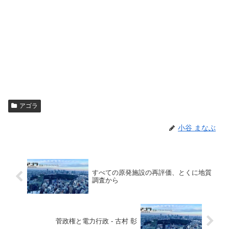
アゴラ
小谷 まなぶ
すべての原発施設の再評価、とくに地質
調査から
菅政権と電力行政 - 古村 彰