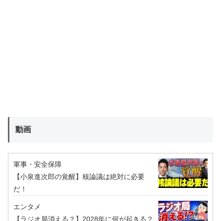
動画
軍事・安全保障
【小泉進次郎の覚醒】核論議は絶対に必要
だ！
エンタメ
【ラジオ局消える？】2028年に何が起きる？