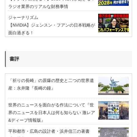
ラジオ業界のリアルな財務事情
ジャーナリズム
【NVIDIA】ジェンスン・フアンの日本戦略が
面白過ぎる！
書評
「祈りの長崎」の原爆の歴史と二つの世界遺
産：永井隆『長崎の鐘』
世界のニュースを面白がる作法について『世
界のニュースを日本人は何も知らない 激レア
&ディープ情報版』
平和都市・広島の設計者・浜井信三の著書