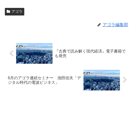
アゴラ
アゴラ編集部
『古典で読み解く現代経済』電子書籍で
も発売
6月のアゴラ連続セミナー 池田信夫「デ
ジタル時代の電波ビジネス」