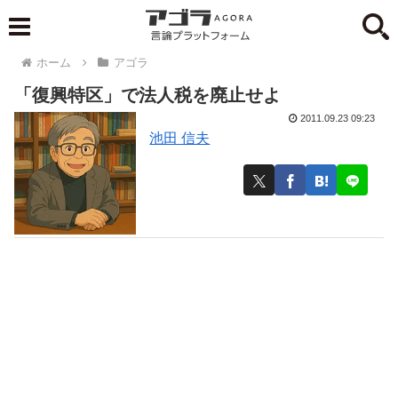
ホーム
アゴラ
「復興特区」で法人税を廃止せよ
2011.09.23 09:23
池田 信夫