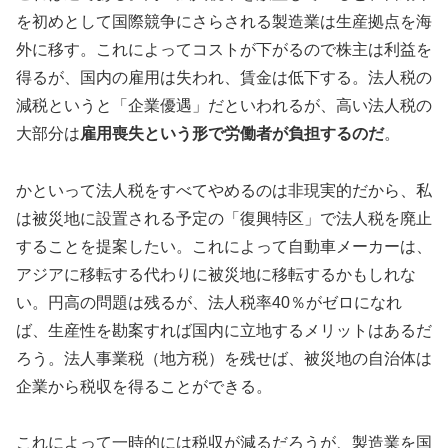
を初めとして国際競争にさらされる製造業は生産拠点を海
外に移す。これによってコストが下がるので株主は利益を
得るが、国内の雇用は失われ、賃金は低下する。法人税の
減税というと「企業優遇」だといわれるが、高い法人税の
大部分は
雇用喪失という形で労働者が負担するのだ
。
かといって法人税をすべてやめるのは非現実的だから、私
は被災地に設置される予定の「復興特区」で法人税を廃止
することを提案したい。これによって自動車メーカーは、
アジアに移転する代わりに被災地に移転するかもしれな
い。円高の問題は残るが、法人税率40％がゼロになれ
ば、生産性を勘案すれば国内に立地するメリットはあるだ
ろう。法人事業税（地方税）を残せば、被災地の自治体は
企業から税収を得ることができる。
これによって一時的には税収が減るだろうが、製造業を国