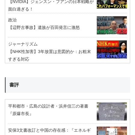
【NVIDIA】ジェンスン・フアンの日本戦略が
面白過ぎる！
政治
【辺野古事故】遺族が百田発言に激怒
ジャーナリズム
【NHK性加害】3年放置は意図的か：お粗末
すぎる対応
書評
平和都市・広島の設計者・浜井信三の著書
『原爆市長』
安保3文書改訂と中国の存在感：『エネルギ