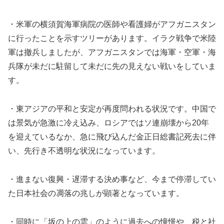
・米軍の横須賀海軍病院の医師や看護婦がアフガニスタン
に行ったことを示すツリーがあります。イラク戦争で米陸
軍は撤兵しましたが、アフガニスタンでは海軍・空軍・海
兵隊が未だに駐留して未だに先の見えない戦いをしていま
す。
・東アジアの平和と安定が再度問われる状況です。中国で
は景気が急激に冷え込み、ロシアではソ連崩壊から20年
を迎えているなか、急に飛び込んだ金正日総書記死去に伴
い、先行き不透明な状況になっています。
・進まない復興・遅滞する決め事など、今まで停滞してい
た日本社会の凋落の兆しが顕著となっています。
・同時に「坂の上の雲」のように過去への憧憬や、税と社