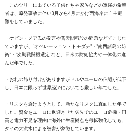
・このツリーに出ている子供たちや家族などの軍属の希望
者は、原発事故に伴い3月から4月にかけ西海岸に自主避
難をしていました。
・ケビン・メア氏の発言や普天間移設の問題などでこじれ
ていますが、”オペレーション・トモダチ”・”南西諸島の防
衛”・”次期戦闘機選定”など、日米の防衛協力や一体化の進
んだ年でした。
・お札の飾り付けがありますがドルやユーロの信認が低下
し、日本に限らず世界経済においても厳しい年でした。
・リスクを避けようとして、新たなリスクに直面した年で
した。資金をユーロに退避させた矢先でのユーロ危機・円
高と電力不足を理由に海外に生産拠点を移転強化しても、
タイの大洪水による被害が象徴しています。