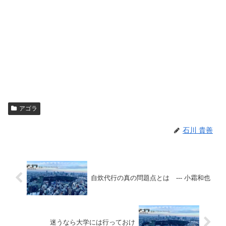
アゴラ
石川 貴善
自炊代行の真の問題点とは --- 小霜和也
迷うなら大学には行っておけ