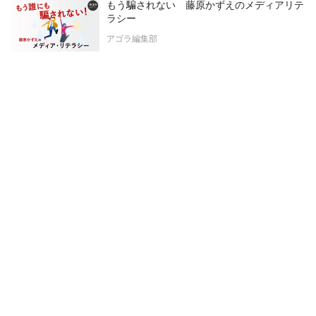
もう騙されない 藤原かずえのメディアリテ
ラシー
アゴラ編集部