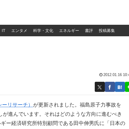
IT
エンタメ
科学・文化
エネルギー
書評
投稿募集
2012.01.16 10:
シーリサーチ）
が更新されました。福島原子力事故を
しが進んでいます。それはどのような方向に進むべき
ルギー経済研究所特別顧問である田中伸男氏に「日本の