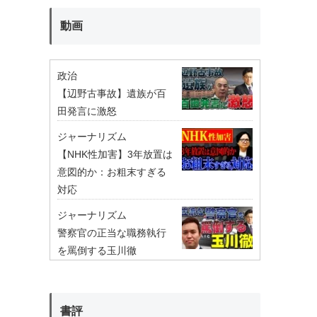
動画
政治
【辺野古事故】遺族が百
田発言に激怒
ジャーナリズム
【NHK性加害】3年放置は
意図的か：お粗末すぎる
対応
ジャーナリズム
警察官の正当な職務執行
を罵倒する玉川徹
書評