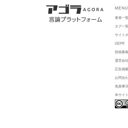
MEN
著者一
タグ一
サイト
GEPR
投稿募
運営会
広告掲
お問合
免責事
本サイ