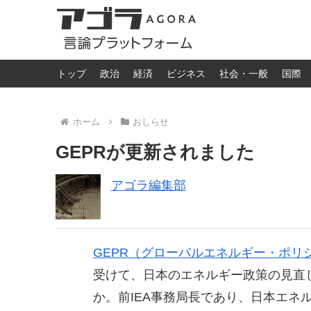
トップ
政治
経済
ビジネス
社会・一般
国際
ホーム
おしらせ
GEPRが更新されました
アゴラ編集部
GEPR（グローバルエネルギー・ポリ
受けて、日本のエネルギー政策の見直
か。前IEA事務局長であり、日本エネ