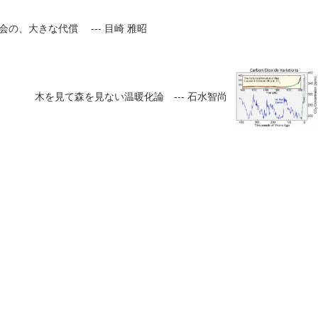
の、大きな代償 --- 目崎 雅昭
木を見て森を見ない温暖化論 --- 石水智尚