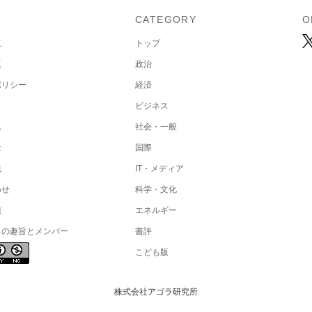
U
CATEGORY
O
覧
トップ
覧
政治
ポリシー
経済
ビジネス
集
社会・一般
社
国際
載
IT・メディア
わせ
科学・文化
項
エネルギー
トの趣旨とメンバー
書評
こども版
株式会社アゴラ研究所