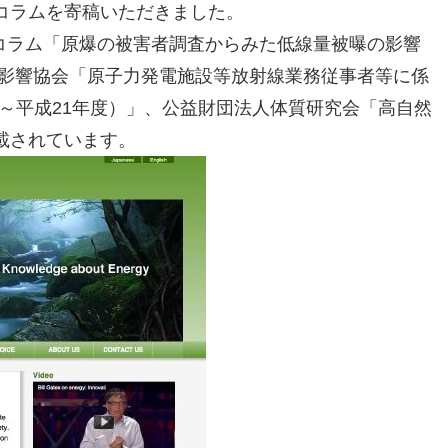
コラムを寄稿いただきました。
るコラム「原爆の被害者調査からみた低線量被曝の影響
線影響協会「原子力発電施設等放射線業務従事者等に係
年度～平成21年度）」、公益財団法人体質研究会「高自然
載されています。