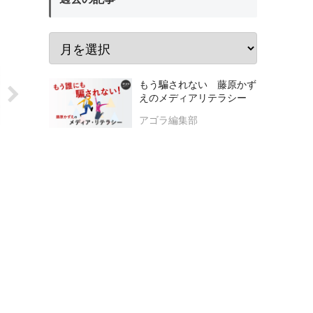
もう騙されない 藤原かず
えのメディアリテラシー
アゴラ編集部