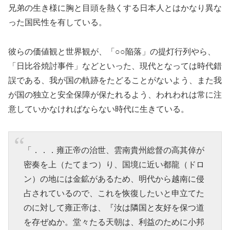
兄弟の生き様に胸と目頭を熱くする日本人とはかなり異な
った国民性を有している。
彼らの価値観と世界観が、「○○陥落」の提灯行列やら、
「日比谷焼討事件」などといった、現代となっては時代錯
誤である、我が国の軌跡をたどることがないよう、また我
が国の独立と安全保障が保たれるよう、われわれは常に注
意していかなければならない時代に生きている。
「．．．雍正帝の治世、雲南貴州総督の高其倬が
密奏を上（たてまつ）り、国境に近い都龍（ドロ
ン）の地には金鉱があるため、明代から越南に侵
占されているので、これを恢復したいと申立てた
のに対して雍正帝は、『汝は隣国と友好を保つ道
を存ぜぬか。堂々たる天朝は、利益のために小邦