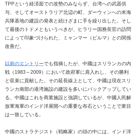
TPPという経済面での攻勢のみならず、台湾への武器供
与、そしてオーストラリア北辺の町、ダーウィンへの米海
兵隊基地の建設の発表と続けざまに手を繰り出した。そし
て最後のトドメともいうべきが、ヒラリー国務長官の訪問
によって印象づけられた、ミャンマー（ビルマ）との関係
改善だ。
以前のエントリー
でも指摘したが、中國はスリランカの内
戦（1983～2009）において政府軍に肩入れし、その勝利
と収束に貢献した。その延長線上として、中國は現在スリ
ランカ南部の港湾施設の建設を多いにバックアップしてい
る。中國はこれを商業施設と強調しているが、中國人民解
放軍海軍のインド洋展開への重要な布石ということで衆目
は一致している。
中國のストラテジスト（戦略家）の頭の中には、インド洋