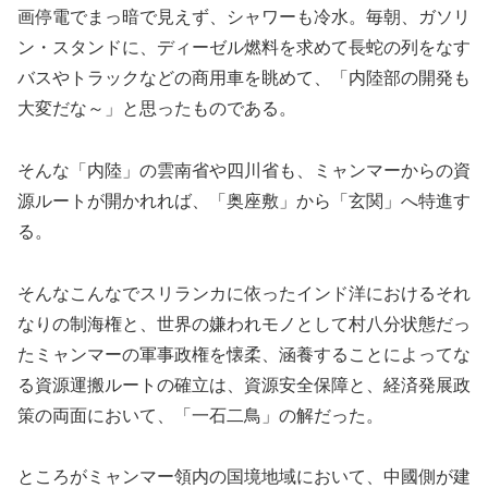
画停電でまっ暗で見えず、シャワーも冷水。毎朝、ガソリ
ン・スタンドに、ディーゼル燃料を求めて長蛇の列をなす
バスやトラックなどの商用車を眺めて、「内陸部の開発も
大変だな～」と思ったものである。
そんな「内陸」の雲南省や四川省も、ミャンマーからの資
源ルートが開かれれば、「奥座敷」から「玄関」へ特進す
る。
そんなこんなでスリランカに依ったインド洋におけるそれ
なりの制海権と、世界の嫌われモノとして村八分状態だっ
たミャンマーの軍事政権を懐柔、涵養することによってな
る資源運搬ルートの確立は、資源安全保障と、経済発展政
策の両面において、「一石二鳥」の解だった。
ところがミャンマー領内の国境地域において、中國側が建