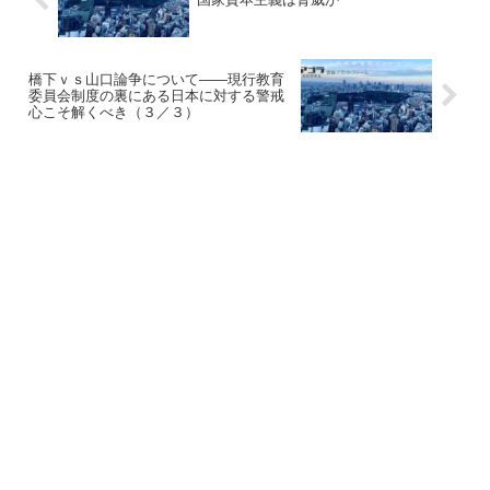
橋下ｖｓ山口論争について――現行教育
委員会制度の裏にある日本に対する警戒
心こそ解くべき（３／３）