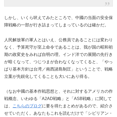
しかし、いくら吠えてみたところで、中國の当面の安全保
障戦略の一部が行き詰まってしまっているのは確かだ。
人民解放軍の軍人とはいえ、公務員であることには変わり
なく、予算死守が至上命令であることは、我が国の昭和初
期の政変史をみれば自明の理。インド洋での展開の先行き
が暗くなって、つじつまが合わなくなってくると、「やっ
ぱり基本方針は台湾／南西諸島制圧」ということで、戦略
立案が先鋭化してくることも大いにあり得る。
（なお中國の基本作戦思想と、それに対するアメリカの作
戦概念、いわゆる「A2AD戦略」と「ASB戦略」に関して
は、
こちらのブログ
に要を得たまとめがあるので、紹介さ
せていただく。あなたもこれを読むだけで「シビリアン・