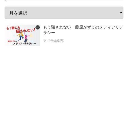
もう騙されない 藤原かずえのメディアリテ
ラシー
アゴラ編集部