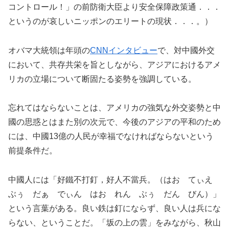
コントロール！」の前防衛大臣より安全保障政策通．．．
というのが哀しいニッポンのエリートの現状．．．。）
オバマ大統領は年頭の
CNNインタビュー
で、対中國外交
において、共存共栄を旨としながら、アジアにおけるアメ
リカの立場について断固たる姿勢を強調している。
忘れてはならないことは、アメリカの強気な外交姿勢と中
國の思惑とはまた別の次元で、今後のアジアの平和のため
には、中國13億の人民が幸福でなければならないという
前提条件だ。
中國人には「好鐵不打釘，好人不當兵。（はお てぃえ
ぶぅ だぁ でぃん はお れん ぶぅ だん びん）」
という言葉がある。良い鉄は釘にならず、良い人は兵にな
らない、ということだ。「坂の上の雲」をみながら、秋山