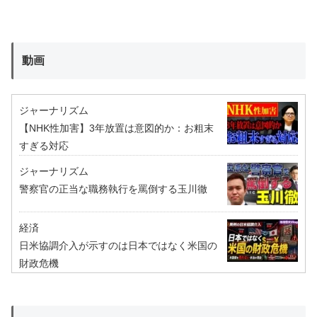
動画
ジャーナリズム
【NHK性加害】3年放置は意図的か：お粗末
すぎる対応
ジャーナリズム
警察官の正当な職務執行を罵倒する玉川徹
経済
日米協調介入が示すのは日本ではなく米国の
財政危機