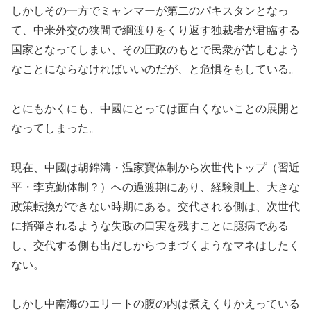
しかしその一方でミャンマーが第二のパキスタンとなっ
て、中米外交の狭間で綱渡りをくり返す独裁者が君臨する
国家となってしまい、その圧政のもとで民衆が苦しむよう
なことにならなければいいのだが、と危惧をもしている。
とにもかくにも、中國にとっては面白くないことの展開と
なってしまった。
現在、中國は胡錦濤・温家寶体制から次世代トップ（習近
平・李克勤体制？）への過渡期にあり、経験則上、大きな
政策転換ができない時期にある。交代される側は、次世代
に指弾されるような失政の口実を残すことに臆病である
し、交代する側も出だしからつまづくようなマネはしたく
ない。
しかし中南海のエリートの腹の内は煮えくりかえっている