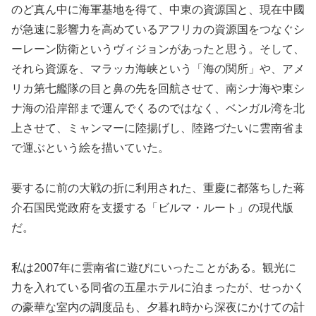
のど真ん中に海軍基地を得て、中東の資源国と、現在中國
が急速に影響力を高めているアフリカの資源国をつなぐシ
ーレーン防衛というヴィジョンがあったと思う。そして、
それら資源を、マラッカ海峡という「海の関所」や、アメ
リカ第七艦隊の目と鼻の先を回航させて、南シナ海や東シ
ナ海の沿岸部まで運んでくるのではなく、ベンガル湾を北
上させて、ミャンマーに陸揚げし、陸路づたいに雲南省ま
で運ぶという絵を描いていた。
要するに前の大戦の折に利用された、重慶に都落ちした蒋
介石国民党政府を支援する「ビルマ・ルート」の現代版
だ。
私は2007年に雲南省に遊びにいったことがある。観光に
力を入れている同省の五星ホテルに泊まったが、せっかく
の豪華な室内の調度品も、夕暮れ時から深夜にかけての計