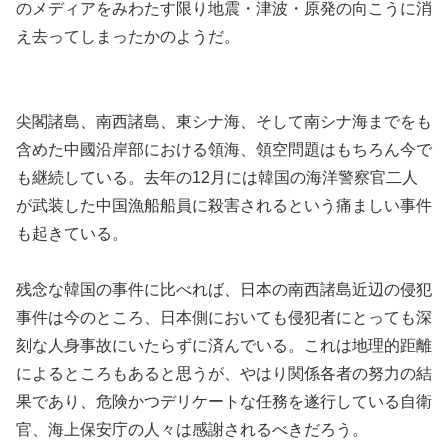
のメディアをみわたす限り地震・津波・原発の向こうに消
え去ってしまったかのようだ。
尖閣諸島、南西諸島、東シナ海、そして南シナ海までをも
含めた中國沿岸部における領海、領空問題はもちろん今で
も継続している。去年の12月には韓国の海洋警察官二人
が武装した中国漁船船員に殺害されるという痛ましい事件
も起きている。
残念な韓国の事件に比べれば、日本の南西諸島近辺の侵犯
事件は今のところ、日本側においても侵犯者にとっても深
刻な人身事故にいたらずに済んでいる。これは地理的距離
によるところもあると思うが、やはり関係各者の努力の結
果であり、危険かつデリケートな任務を遂行している自衛
官、海上保安庁の人々は感謝されるべきだろう。