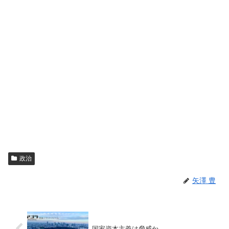
政治
矢澤 豊
国家資本主義は脅威か