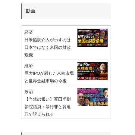
動画
経済
日米協調介入が示すのは
日本ではなく米国の財政
危機
経済
巨大IPOが殺した米株市場
と世界金融市場の今後
政治
【当然の報い】百田尚樹
参院議員：暴行罪と脅迫
罪で訴えられる