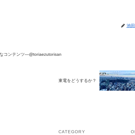
池田
ンツ―@toriaezutorisan
東電をどうするか？
U
CATEGORY
O