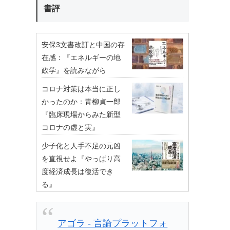
書評
安保3文書改訂と中国の存
在感：『エネルギーの地
政学』を読みながら
コロナ対策は本当に正し
かったのか：青柳貞一郎
『臨床現場からみた新型
コロナの虚と実』
少子化と人手不足の元凶
を直視せよ『やっぱり高
度経済成長は復活でき
る』
アゴラ - 言論プラットフォ