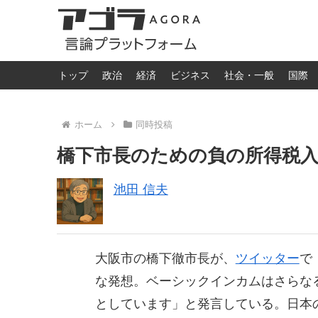
トップ
政治
経済
ビジネス
社会・一般
国際
ホーム
同時投稿
橋下市長のための負の所得税
池田 信夫
大阪市の橋下徹市長が、
ツイッター
で
な発想。ベーシックインカムはさらな
としています」と発言している。日本