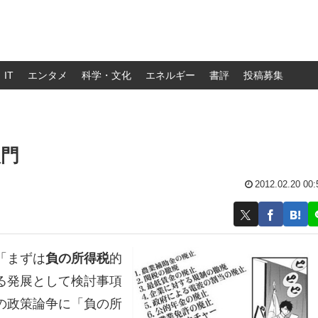
IT
エンタメ
科学・文化
エネルギー
書評
投稿募集
入門
2012.02.20 00:
「まずは
負の所得税
的
る発展として検討事項
の政策論争に「負の所