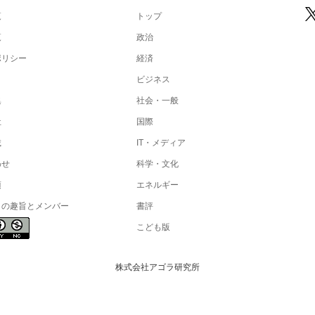
覧
トップ
覧
政治
ポリシー
経済
ビジネス
集
社会・一般
社
国際
載
IT・メディア
わせ
科学・文化
項
エネルギー
トの趣旨とメンバー
書評
こども版
株式会社アゴラ研究所