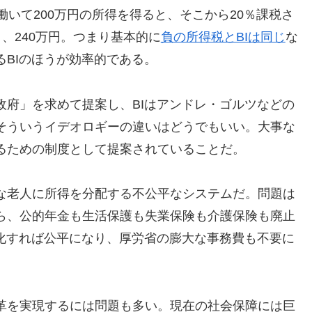
働いて200万円の所得を得ると、そこから20％課税さ
と、240万円。つまり基本的に
負の所得税とBIは同じ
な
BIのほうが効率的である。
政府」を求めて提案し、BIはアンドレ・ゴルツなどの
そういうイデオロギーの違いはどうでもいい。大事な
るための制度として提案されていることだ。
な老人に所得を分配する不公平なシステムだ。問題は
ら、公的年金も生活保護も失業保険も介護保険も廃止
本化すれば公平になり、厚労省の膨大な事務費も不要に
革を実現するには問題も多い。現在の社会保障には巨