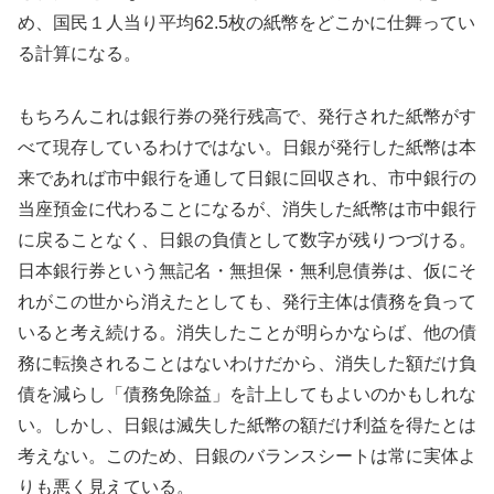
め、国民１人当り平均62.5枚の紙幣をどこかに仕舞ってい
る計算になる。
もちろんこれは銀行券の発行残高で、発行された紙幣がす
べて現存しているわけではない。日銀が発行した紙幣は本
来であれば市中銀行を通して日銀に回収され、市中銀行の
当座預金に代わることになるが、消失した紙幣は市中銀行
に戻ることなく、日銀の負債として数字が残りつづける。
日本銀行券という無記名・無担保・無利息債券は、仮にそ
れがこの世から消えたとしても、発行主体は債務を負って
いると考え続ける。消失したことが明らかならば、他の債
務に転換されることはないわけだから、消失した額だけ負
債を減らし「債務免除益」を計上してもよいのかもしれな
い。しかし、日銀は滅失した紙幣の額だけ利益を得たとは
考えない。このため、日銀のバランスシートは常に実体よ
りも悪く見えている。