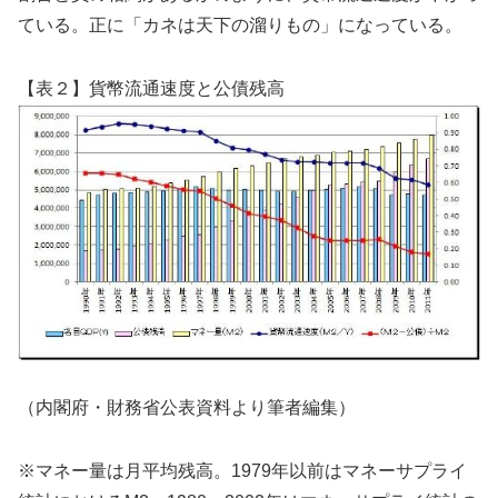
ている。正に「カネは天下の溜りもの」になっている。
【表２】貨幣流通速度と公債残高
（内閣府・財務省公表資料より筆者編集）
※マネー量は月平均残高。1979年以前はマネーサプライ