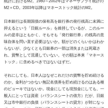
統計におけるM2。1980～2002年はマネーサプライ統計の
M2＋CD。2003年以降はマネーストック統計のM2。
日本銀行は長期国債の保有高を銀行券の発行残高に未満に
抑えるという「日銀ルール」を維持しているが、このルー
ルの是非はともかく、そもそも「発行銀行券」の残高の意
味自体を問い直す必要はないか。額がどのくらいかはわか
らないが、少なくとも日銀券の一部は消失または死蔵さ
れ、貨幣として流通していない。その額は本来「マネース
トック」に含めるべきではないはずだ。
それにしても、日本人はなぜこれだけの貨幣を貯め続ける
のか。金利がつかない無記名債券を貯め続けるのはある種
のビョーキではないか。現金にしても現預金にしても、一
般人にとっては資産（バランスシートの借方）だが、日銀
又は市中銀行の負債（バランスシートの貸方）が対になっ