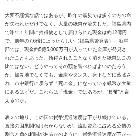
大変不謹慎な話ではあるが、昨年の震災では多くの方の命
が失われただけでなく、大量の紙幣が流失した。福島県内
で昨年１年間に拾得物として届けられた現金は約12億円
で、前年の7.6倍に上ったらしい（福島県警発表）。沿岸
部では、現金約5億5,000万円が入っていた金庫が発見さ
れたこともあった。拾得されることなく消えた紙幣はこの
比ではない。どうやってその額を調べればよいのだろう
か。被災地でなくても、金庫やタンス、床下などに蓄蔵さ
れ、市中銀行に戻らず「死に金」になっている紙幣が大量
にあるはずだ。これらは「現金」ではあるが、“貨幣”と言
えるのか。
表２の通り、この国の貨幣流通速度は下がり続けている。
直接の因果関係はわからないが、流動資産に占める公債の
割合と負の相関があるかのように、貨幣流通速度が下がっ