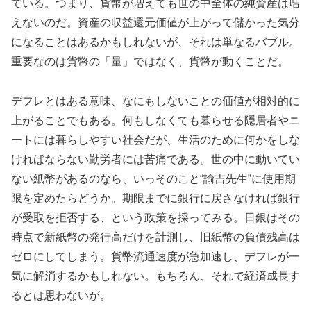
ている。つまり、貨幣が増えても世の中全体の純資産は増
えないのだ。資産の収益還元価値が上がって儲かった気分
になることはあるかもしれないが、それは単なるバブル。
重要なのは貨幣の「量」ではなく、貨幣が動くことだ。
デフレとはある意味、なにもしないことの価値が相対的に
上がることでもある。何もしなくても暮らせる隠居者やニ
ートには暮らしやすい社会だが、生活のために何かをしな
ければならない勤労者には苦痛である。世の中に動いてい
ない紙幣があるのなら、いっそのこと“諭吉先生”に使用期
限を定めたらどうか。期限までに銀行に戻さなければ銀行
が受取を拒否する、という政策を採ってみる。日銀はその
時点で新紙幣の発行高だけを計測し、旧紙幣の負債残高は
ゼロにしてしまう。貨幣流通速度が急加速し、デフレが一
気に解消するかもしれない。もちろん、それで経済成長す
るとは思わないが。