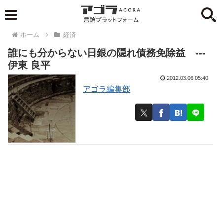
ホーム
経済
誰にも分からない日銀の隠れ債務免除益 ---
伊東 良平
2012.03.06 05:40
アゴラ編集部