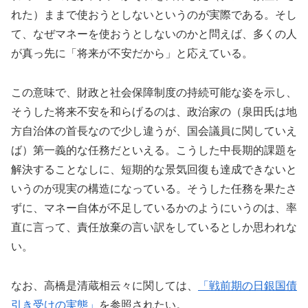
れた）ままで使おうとしないというのが実際である。そし
て、なぜマネーを使おうとしないのかと問えば、多くの人
が真っ先に「将来が不安だから」と応えている。
この意味で、財政と社会保障制度の持続可能な姿を示し、
そうした将来不安を和らげるのは、政治家の（泉田氏は地
方自治体の首長なので少し違うが、国会議員に関していえ
ば）第一義的な任務だといえる。こうした中長期的課題を
解決することなしに、短期的な景気回復も達成できないと
いうのが現実の構造になっている。そうした任務を果たさ
ずに、マネー自体が不足しているかのようにいうのは、率
直に言って、責任放棄の言い訳をしているとしか思われな
い。
なお、高橋是清蔵相云々に関しては、
「戦前期の日銀国債
引き受けの実態」
を参照されたい。