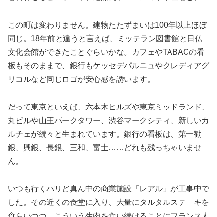
この町は変わりません。建物たたずまいは100年以上ほぼ
同じ。18年前と違うと言えば、ミッテラン図書館と日仏
文化会館ができたことぐらいかな。カフェやTABACの看
板もそのままで、銀行もケッセデパルニュやクレディアグ
リコルなど同じロゴが安心感を誘います。
だって東京といえば、六本木ヒルズや東京ミッドランド、
丸ビルや山王パークタワー、渋谷マークシティ、新しいカ
ルチェが続々と生まれています。銀行の看板は、第一勧
銀、興銀、長銀、三和、富士……どれも残っちゃいませ
ん。
いつも行くパリど真ん中の商業施設「レアル」が工事中で
した。その近くの食堂に入り、大量にタルタルステーキを
食らいつつ、こういう生肉を食い続けることにフランス人