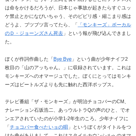
は命をかけるだろうが、日本じゃ事故が起きたらすぐユッ
ケ禁止とかになびいちゃう、そのビビリ感・縮こまり感は
どうよ、ブツブツ言ってたら、「
「モンキーズ」ボーカル
のＤ・ジョーンズさん死去
」という報が飛び込んできまし
た。
ぼくが作詞作曲した「
Bye Bye
」という曲が少年ナイフ2
枚目の「山のアッちゃん。」に収録されています。これは
モンキーズへのオマージュでした。ぼくにとってはモンキ
ーズはビートルズよりも先に触れた西洋ポップス。
テレビ番組「ザ・モンキーズ」が明治チョコバーのCM、
ナレーション石坂浩二、あっウルトラQの声のひと、でオ
ンエアされていたのが小学1-2年生のころ。少年ナイフに
「
チョコバー食べたいョの唄
」というぼくがタイトルをつ
けた曲がありまして、これはスタイルカウンシルへのオマ