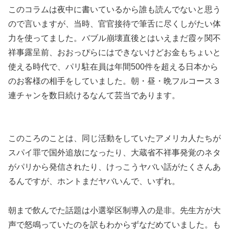
このコラムは夜中に書いているから誰も読んでないと思う
ので言いますが、当時、官官接待で筆舌に尽くしがたい体
力を使ってました。バブル崩壊直後とはいえまだ霞ヶ関不
祥事露呈前、おおっぴらにはできないけどお金もちょいと
使える時代で、パリ駐在員は年間500件を超える日本から
のお客様の相手をしていました。朝・昼・晩フルコース３
連チャンを数日続けるなんて芸当であります。
このころのことは、同じ活動をしていたアメリカ人たちが
スパイ罪で国外追放になったり、大蔵省不祥事発覚のネタ
がパリから発信されたり、けっこうヤバい話がたくさんあ
るんですが、ホントまだヤバいんで、いずれ。
朝まで飲んでた話題は小選挙区制導入の是非。先生方が大
声で怒鳴っていたのを訳もわからずなだめていました。も