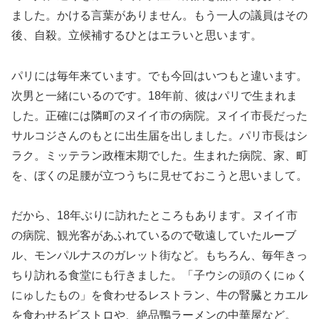
ました。かける言葉がありません。もう一人の議員はその
後、自殺。立候補するひとはエラいと思います。
パリには毎年来ています。でも今回はいつもと違います。
次男と一緒にいるのです。18年前、彼はパリで生まれま
した。正確には隣町のヌイイ市の病院。ヌイイ市長だった
サルコジさんのもとに出生届を出しました。パリ市長はシ
ラク。ミッテラン政権末期でした。生まれた病院、家、町
を、ぼくの足腰が立つうちに見せておこうと思いまして。
だから、18年ぶりに訪れたところもあります。ヌイイ市
の病院、観光客があふれているので敬遠していたルーブ
ル、モンパルナスのガレット街など。もちろん、毎年きっ
ちり訪れる食堂にも行きました。「子ウシの頭のくにゅく
にゅしたもの」を食わせるレストラン、牛の腎臓とカエル
を食わせるビストロや、絶品鴨ラーメンの中華屋など。