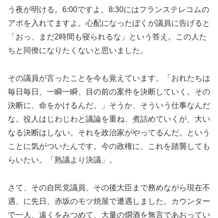
う夜が明ける。6:00ですよ。8:30にはフランステレコムの
アポを入れてますよ。心配になったぼくが議員に告げると
「おっ、まだ2時間も寝られるな」という答え。この人た
ちと同僚になりたくないと思いました。
その議員が言ったことを今も覚えています。「おれたちは
毎日毎日、一瞬一瞬、目の前の案件を決断していく。その
決断に、命をかけるんだ。」そうか、そういう仕事なんだ
な。役人はじわじわと議論を重ね、煮詰めていくが、大い
なる決断はしない。それを政治家がやってるんだ。という
ことに気がついたんです。今の政権に、これを踏襲しても
らいたい。「熟議より決議」。
さて、その自民党議員、その後大臣まで務めながら現在不
遇、に先日、赤坂のモツ焼屋で遭遇しました。カウンター
で一人、遠くをみつめて、大量の燗酒を無言であおってい