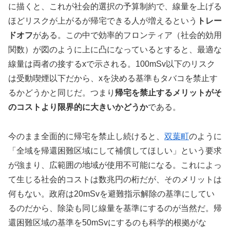
に描くと、これが社会的選択の予算制約で、線量を上げる
ほどリスクが上がるが帰宅できる人が増えるという
トレー
ドオフ
がある。この中で効率的フロンティア（社会的効用
関数）が図のように上に凸になっているとすると、最適な
線量は両者の接するxで示される。100mSv以下のリスク
は受動喫煙以下だから、xを決める基準もタバコを禁止す
るかどうかと同じだ。つまり
帰宅を禁止するメリットがそ
のコストより限界的に大きいかどうか
である。
今のまま全面的に帰宅を禁止し続けると、
双葉町
のように
「全域を帰還困難区域にして補償してほしい」という要求
が強まり、広範囲の地域が使用不可能になる。これによっ
て生じる社会的コストは数兆円の桁だが、そのメリットは
何もない。政府は20mSvを避難指示解除の基準にしてい
るのだから、除染も同じ線量を基準にするのが当然だ。帰
還困難区域の基準を50mSvにするのも科学的根拠がな