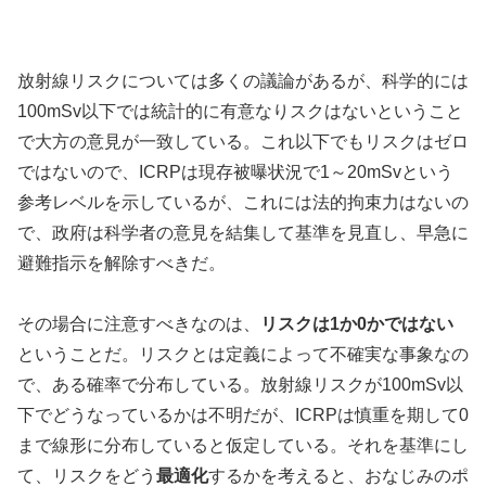
放射線リスクについては多くの議論があるが、科学的には
100mSv以下では統計的に有意なりスクはないということ
で大方の意見が一致している。これ以下でもリスクはゼロ
ではないので、ICRPは現存被曝状況で1～20mSvという
参考レベルを示しているが、これには法的拘束力はないの
で、政府は科学者の意見を結集して基準を見直し、早急に
避難指示を解除すべきだ。
その場合に注意すべきなのは、
リスクは1か0かではない
ということだ。リスクとは定義によって不確実な事象なの
で、ある確率で分布している。放射線リスクが100mSv以
下でどうなっているかは不明だが、ICRPは慎重を期して0
まで線形に分布していると仮定している。それを基準にし
て、リスクをどう
最適化
するかを考えると、おなじみのポ