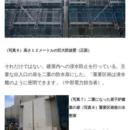
（写真６）高さ１２メートルの巨大防波壁（正面）
それだけではない。建屋内への浸水防止を行っている。主
要な出入口の扉を二重の防水扉にした。「重要区画は潜水
艦のように密閉できます」（中部電力担当者）。
（写真７）二重になった原子炉建
屋の扉（写真８）重要区画前の水
密扉