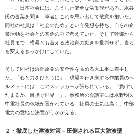
－－。日本社会には、こうした健全な労働観がある。水谷
氏の言葉を聞き、筆者はこれを思い出して敬意を抱いた。
同社の社員は「社会のため」という発想を持ち、自らの企
業活動を社会との関係の中で考えていた。そして幹部から
社員まで、横暴とも言える政治家の動きを批判せず、自ら
を変えるきっかけにしていた。
そして同社は浜岡原発の安全性を高める大工事に着手し
た。「心と力をひとつに」。現場を行き来する作業員のヘ
ルメットには、このステッカーが張られている。「負けて
たまるか、目指せ世界一」。事務所の会議室には水野明久
中電社長の色紙が置かれている。社員の士気は高く、中部
電力の意地と決意がうかがえる。
２・徹底した津波対策－圧倒される巨大防波壁