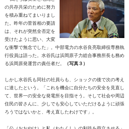
の共存共栄のために努力
を積み重ねてまいりまし
た。昨年の菅首相の要請
は、それが突然全否定を
受けたように思い、大変
な衝撃で無念でした」。中部電力の水谷良亮取締役専務執
行役員は語った。水谷氏は浜岡原子力総合事務所長も務め
る浜岡原発運営の責任者だ。
（写真３）
しかし水谷氏も同社の社員らも、ショックの後で次の考え
に達したという。「これを機会に自分たちの安全を見直し
て、世界一の安全な発電所を目指そう。そして社会や周辺
住民の皆さんに、少しでも安心していただけるように頑張
ろうではないかと、考え直したわけです」。
「公（おおやけ）と私（わたくし）の利益を両立させる」