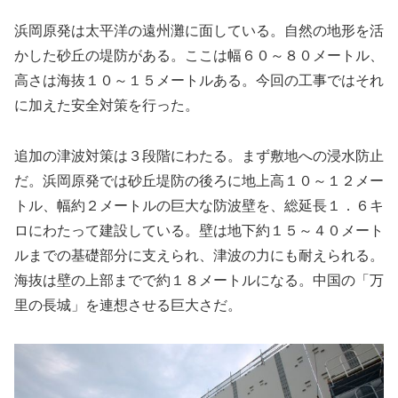
浜岡原発は太平洋の遠州灘に面している。自然の地形を活
かした砂丘の堤防がある。ここは幅６０～８０メートル、
高さは海抜１０～１５メートルある。今回の工事ではそれ
に加えた安全対策を行った。
追加の津波対策は３段階にわたる。まず敷地への浸水防止
だ。浜岡原発では砂丘堤防の後ろに地上高１０～１２メー
トル、幅約２メートルの巨大な防波壁を、総延長１．６キ
ロにわたって建設している。壁は地下約１５～４０メート
ルまでの基礎部分に支えられ、津波の力にも耐えられる。
海抜は壁の上部までで約１８メートルになる。中国の「万
里の長城」を連想させる巨大さだ。