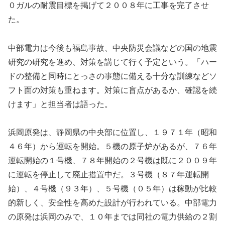
０ガルの耐震目標を掲げて２００８年に工事を完了させ
た。
中部電力は今後も福島事故、中央防災会議などの国の地震
研究の研究を進め、対策を講じて行く予定という。「ハー
ドの整備と同時にとっさの事態に備える十分な訓練などソ
フト面の対策も重ねます。対策に盲点があるか、確認を続
けます」と担当者は語った。
浜岡原発は、静岡県の中央部に位置し、１９７１年（昭和
４６年）から運転を開始。５機の原子炉があるが、７６年
運転開始の１号機、７８年開始の２号機は既に２００９年
に運転を停止して廃止措置中だ。３号機（８７年運転開
始）、４号機（９３年）、５号機（０５年）は稼動が比較
的新しく、安全性を高めた設計が行われている。中部電力
の原発は浜岡のみで、１０年までは同社の電力供給の２割