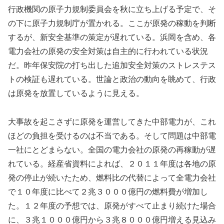
行政機関の原子力規制委員会を秋に立ち上げる予定で、そ
の下に原子力規制庁が置かれる。ここが原発の稼動を判断
するが、新安全基準の策定が遅れている。浜岡を含め、各
電力会社の原発の安全対策は自主的に行われている状況
だ。昨年保安院の打ち出した追加安全対策のストレステス
トの検証も遅れている。世論と政治の動向を眺めて、行政
は原発を放置しているように見える。
大事故を起こさずに原発を運営してきた中部電力が、これ
ほどの負担を受けるのは不当である。そして問題は中部電
一社にとどまらない。全国の電力会社の原発の再稼動が遅
れている。経産省資料によれば、２０１１年度は各地の原
発の停止が続いたため、燃料比の代替によって全電力会社
で１０年度に比べて２兆３０００億円の燃料費が増加し
た。１２年度の予想では、原発がすべて止まり続けた場合
に、３兆１０００億円から３兆８０００億円増える見込み