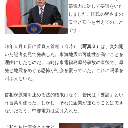
部電力に対して要請をいた
しました。国民の皆さまの
安全と安心を考えてのこと
です」
昨年５月６日に菅直人首相（当時）
（写真２）
は、突如開
いた記者会見で発表した。東海地震の可能性が高いことを
理由にしたものだ。当時は東電福島原発事故の直後で、原
発と地震をめぐる恐怖が社会を覆っていた。これに喝采を
叫ぶ人もいた。
首相が原発を止める法的権限はなく、菅氏は「要請」とい
う言葉を使った。しかし、それに企業が逆らうことはでき
ないだろう。中部電力は受け入れた。
「私たちは安全と地元と