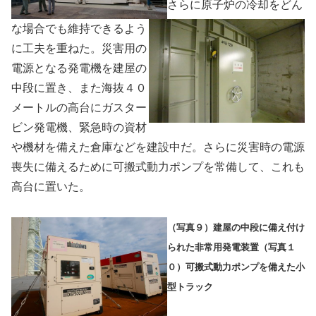
さらに原子炉の冷却をどん
な場合でも維持できるよう
に工夫を重ねた。災害用の
電源となる発電機を建屋の
中段に置き、また海抜４０
メートルの高台にガスター
ビン発電機、緊急時の資材
や機材を備えた倉庫などを建設中だ。さらに災害時の電源
喪失に備えるために可搬式動力ポンプを常備して、これも
高台に置いた。
（写真９）建屋の中段に備え付け
られた非常用発電装置（写真１
０）可搬式動力ポンプを備えた小
型トラック