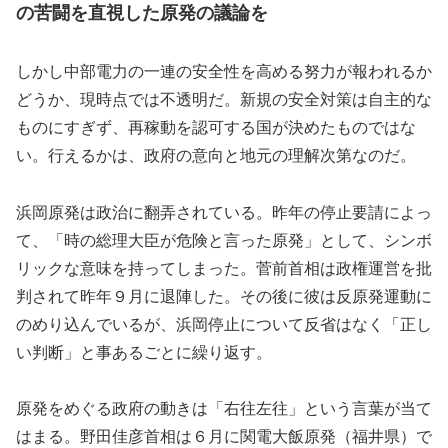
の苦闘を直視した原発の議論を
しかし中部電力の一連の安全性を高める努力が報われるか
どうか、現時点では不透明だ。新規の安全対策は自主的な
ものにすぎず、再稼動を認可する国が決めたものではな
い。行えるかは、政府の意向と地元の理解次第なのだ。
浜岡原発は政治に翻弄されている。昨年の停止要請によっ
て、「時の総理大臣が危険と言った原発」として、シンボ
リックな意味を持ってしまった。菅前首相は政権運営を批
判されて昨年９月に退陣した。その後に彼は反原発運動に
のめり込んでいるが、浜岡停止について反省はなく「正し
い判断」と事あるごとに繰り返す。
原発をめぐる政府の動きは「右往左往」という言葉が当て
はまる。野田佳彦首相は６月に関電大飯原発（福井県）で