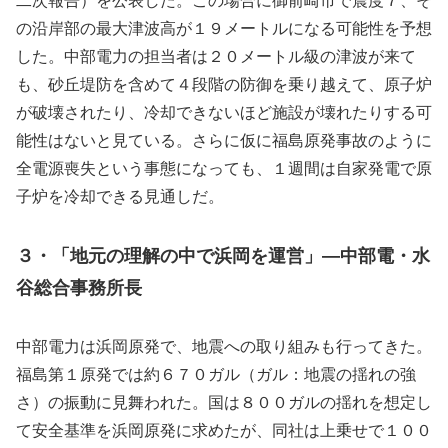
二次報告）を公表した。この場合に御前崎市で震度７、そ
の沿岸部の最大津波高が１９メートルになる可能性を予想
した。中部電力の担当者は２０メートル級の津波が来て
も、砂丘堤防を含めて４段階の防御を乗り越えて、原子炉
が破壊されたり、冷却できないほど施設が壊れたりする可
能性はないと見ている。さらに仮に福島原発事故のように
全電源喪失という事態になっても、１週間は自家発電で原
子炉を冷却できる見通しだ。
３・「地元の理解の中で浜岡を運営」—中部電・水
谷総合事務所長
中部電力は浜岡原発で、地震への取り組みも行ってきた。
福島第１原発では約６７０ガル（ガル：地震の揺れの強
さ）の振動に見舞われた。国は８００ガルの揺れを想定し
て安全基準を浜岡原発に求めたが、同社は上乗せで１００