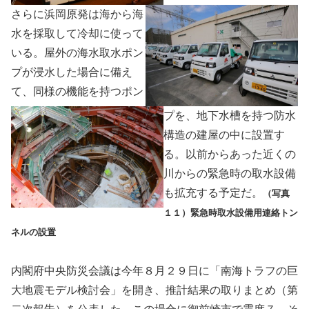
さらに浜岡原発は海から海
水を採取して冷却に使って
いる。屋外の海水取水ポン
プが浸水した場合に備え
て、同様の機能を持つポン
プを、地下水槽を持つ防水
構造の建屋の中に設置す
る。以前からあった近くの
川からの緊急時の取水設備
も拡充する予定だ。
（写真
１１）緊急時取水設備用連絡トン
ネルの設置
内閣府中央防災会議は今年８月２９日に「南海トラフの巨
大地震モデル検討会」を開き、推計結果の取りまとめ（第