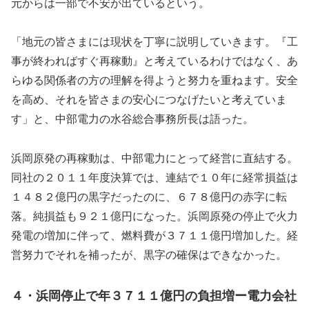
元からは一部で不安が出ているという。
「地元の皆さまには現状を丁寧に説明していきます。『工
事が終わればすぐ再稼動』と考えているわけではなく、あ
らゆる関係者の方の理解を得ようと努力を重ねます。安全
を高め、それを皆さまの安心につなげたいと考えていま
す」と、中部電力の水谷総合事務所長は語った。
浜岡原発の再稼動は、中部電力にとって経営に直結する。
同社の２０１１年度決算では、連結で１０年に経常損益は
１４８２億円の黒字だったのに、６７８億円の赤字に転
落。純損益も９２１億円になった。浜岡原発の停止で火力
発電の増加に伴って、燃料費が３７１１億円増加した。経
営努力でそれを補ったが、黒字の確保はできなかった。
４・浜岡停止で年３７１１億円の負担増ー電力会社