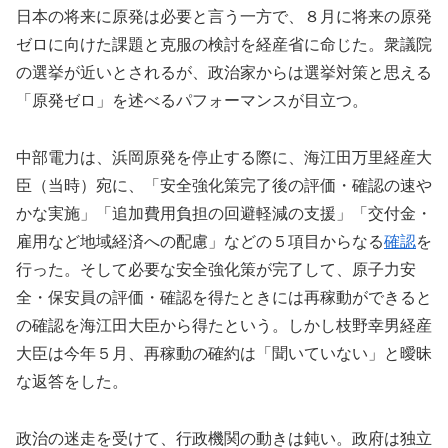
日本の将来に原発は必要と言う一方で、８月に将来の原発
ゼロに向けた課題と克服の検討を経産省に命じた。衆議院
の選挙が近いとされるが、政治家からは選挙対策と思える
「原発ゼロ」を述べるパフォーマンスが目立つ。
中部電力は、浜岡原発を停止する際に、海江田万里経産大
臣（当時）宛に、「安全強化策完了後の評価・確認の速や
かな実施」「追加費用負担の回避軽減の支援」「交付金・
雇用など地域経済への配慮」などの５項目からなる
確認
を
行った。そして必要な安全強化策が完了して、原子力安
全・保安員の評価・確認を得たときには再稼動ができると
の確認を海江田大臣から得たという。しかし枝野幸男経産
大臣は今年５月、再稼動の確約は「聞いていない」と曖昧
な返答をした。
政治の迷走を受けて、行政機関の動きは鈍い。政府は独立