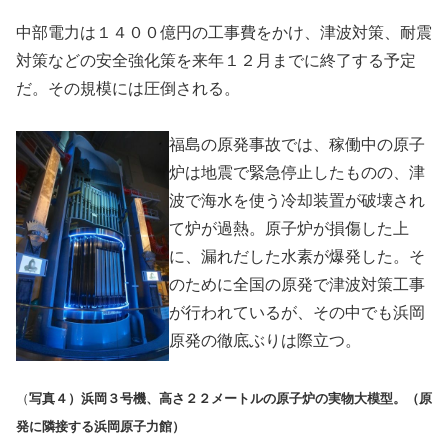
中部電力は１４００億円の工事費をかけ、津波対策、耐震
対策などの安全強化策を来年１２月までに終了する予定
だ。その規模には圧倒される。
福島の原発事故では、稼働中の原子
炉は地震で緊急停止したものの、津
波で海水を使う冷却装置が破壊され
て炉が過熱。原子炉が損傷した上
に、漏れだした水素が爆発した。そ
のために全国の原発で津波対策工事
が行われているが、その中でも浜岡
原発の徹底ぶりは際立つ。
（
写真４）浜岡３号機、高さ２２メートルの原子炉の実物大模型。（原
発に隣接する浜岡原子力館）