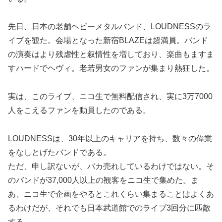
先日、日本の老舗ヘビーメタルバンド、LOUDNESSのラ
イブを観た。会場となった新宿BLAZEは超満員。バンド
の演奏はより残虐性と叙情性を増しており、楽曲もますま
すハードでヘヴィ。老若男女のファンが集まり熱狂した。
実は、このライブ、ニコ生で無料配信され、実に3万7000
人をこえるファンを動員したのである。
LOUDNESSは、30年以上のキャリアを持ち、数々の偉業
をなしとげたバンドである。
ただ、申し訳ないが、バカ売れしているわけではない。そ
のバンドが37,000人以上の観客をニコ生で集めた。ま
あ、ニコ生で企画をやるとこれくらい集まることはよくあ
るわけだが、それでも日本武道館でのライブ3回分に匹敵
する。