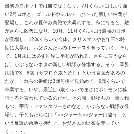
最初のロボットでは勝てなくなり、7月くらいにはより強
い2号ロボと、ゴールドやシルバーといった新しい仲間が
登場し、これが夏休み商戦で大暴れする。秋になると、敵
がさらに凶悪になり、10月、11月くらいには最強のロボ
が登場し、12体くらいで合体。クリスマスやお年玉の時
期に大暴れ。お父さんたちのボーナスを奪っていく。そし
て、1月末には必ず世界に平和が訪れる。さらに言うなら
ば、かぶらないネタの新しい戦隊が登場する。そう、業界
用語で3－6歳（サブロク歳と読む）という言葉があるの
だが、これらの番組は3歳前後で見始めて、6歳くらいで
卒業する。いや、最近は5歳くらいでまさにポケモンに移
行すると言われているのだが。その間、動物もの、乗り物
もの、宇宙・ファンタジーものなど、かぶらない戦隊が登
場し、子どもたちには「○○ジャーと○○ジャーは違う」と
いう反論の余地を持たせ、お父さんの財布を奪ってい
く・・・。