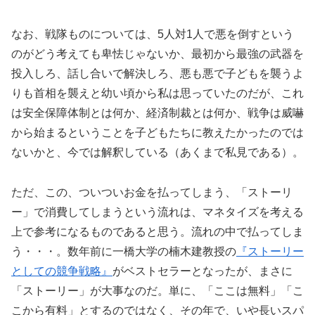
なお、戦隊ものについては、5人対1人で悪を倒すという
のがどう考えても卑怯じゃないか、最初から最強の武器を
投入しろ、話し合いで解決しろ、悪も悪で子どもを襲うよ
りも首相を襲えと幼い頃から私は思っていたのだが、これ
は安全保障体制とは何か、経済制裁とは何か、戦争は威嚇
から始まるということを子どもたちに教えたかったのでは
ないかと、今では解釈している（あくまで私見である）。
ただ、この、ついついお金を払ってしまう、「ストーリ
ー」で消費してしまうという流れは、マネタイズを考える
上で参考になるものであると思う。流れの中で払ってしま
う・・・。数年前に一橋大学の楠木建教授の
『ストーリー
としての競争戦略』
がベストセラーとなったが、まさに
「ストーリー」が大事なのだ。単に、「ここは無料」「こ
こから有料」とするのではなく、その年で、いや長いスパ