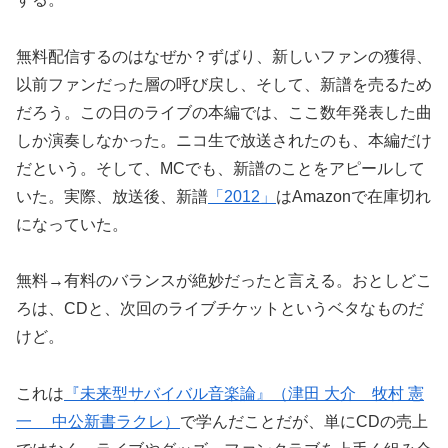
無料配信するのはなぜか？ずばり、新しいファンの獲得、
以前ファンだった層の呼び戻し、そして、新譜を売るため
だろう。この日のライブの本編では、ここ数年発表した曲
しか演奏しなかった。ニコ生で放送されたのも、本編だけ
だという。そして、MCでも、新譜のことをアピールして
いた。実際、放送後、新譜
「2012」
はAmazonで在庫切れ
になっていた。
無料→有料のバランスが絶妙だったと言える。おとしどこ
ろは、CDと、次回のライブチケットというベタなものだ
けど。
これは
『未来型サバイバル音楽論』（津田 大介 牧村 憲
一 中公新書ラクレ）
で学んだことだが、単にCDの売上