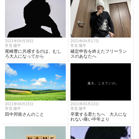
2021年04月26日
2021年04月17日
常見 陽平
常見 陽平
尾崎豊に共感するのは、むし
確定申告を終えたフリーラン
ろ大人になってから
スのあなたへ
2021年04月15日
2021年03月22日
常見 陽平
常見 陽平
田中邦衛さんのこと
卒業する君たちへ 大人にな
れない痛い中年より