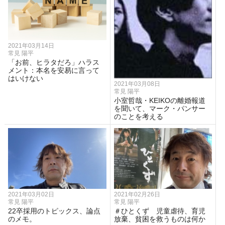
2021年03月14日
常見 陽平
「お前、ヒラタだろ」ハラス
メント：本名を安易に言って
はいけない
2021年03月08日
常見 陽平
小室哲哉・KEIKOの離婚報道
を聞いて、マーク・パンサー
のことを考える
2021年03月02日
2021年02月26日
常見 陽平
常見 陽平
22卒採用のトピックス、論点
＃ひとくず 児童虐待、育児
のメモ。
放棄、貧困を救うものは何か