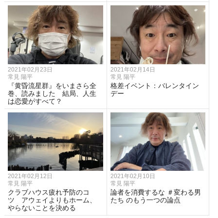
2021年02月23日
2021年02月14日
常見 陽平
常見 陽平
『黄昏流星群』をいまさら全
格差イベント：バレンタイン
巻、読みました 結局、人生
デー
は恋愛がすべて？
2021年02月12日
2021年02月10日
常見 陽平
常見 陽平
クラブハウス疲れ予防のコ
論者を消費するな ＃変わる男
ツ アウェイよりもホーム、
たち のもう一つの論点
やらないことを決める