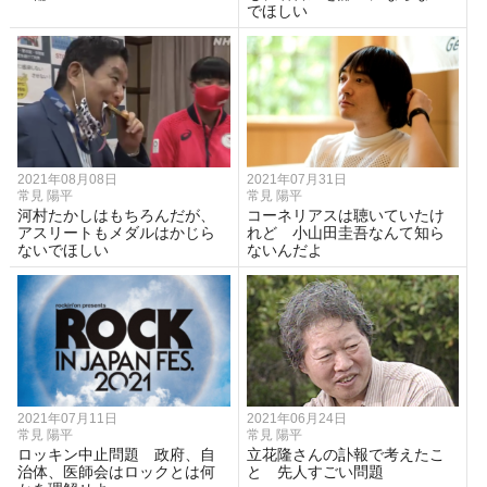
でほしい
2021年08月08日
2021年07月31日
常見 陽平
常見 陽平
河村たかしはもちろんだが、
コーネリアスは聴いていたけ
アスリートもメダルはかじら
れど 小山田圭吾なんて知ら
ないでほしい
ないんだよ
2021年07月11日
2021年06月24日
常見 陽平
常見 陽平
ロッキン中止問題 政府、自
立花隆さんの訃報で考えたこ
治体、医師会はロックとは何
と 先人すごい問題