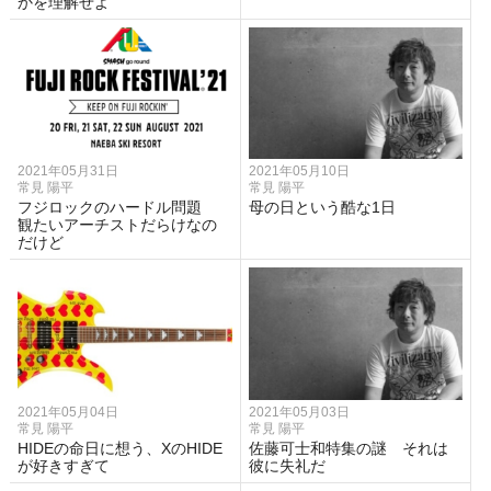
かを理解せよ
2021年05月31日
2021年05月10日
常見 陽平
常見 陽平
フジロックのハードル問題
母の日という酷な1日
観たいアーチストだらけなの
だけど
2021年05月04日
2021年05月03日
常見 陽平
常見 陽平
HIDEの命日に想う、XのHIDE
佐藤可士和特集の謎 それは
が好きすぎて
彼に失礼だ