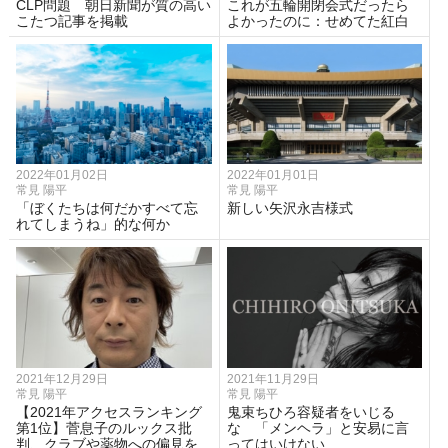
CLP問題 朝日新聞が質の高い
これが五輪開閉会式だったら
こたつ記事を掲載
よかったのに：せめてた紅白
2022年01月02日
2022年01月01日
常見 陽平
常見 陽平
「ぼくたちは何だかすべて忘
新しい矢沢永吉様式
れてしまうね」的な何か
2021年12月29日
2021年11月29日
常見 陽平
常見 陽平
【2021年アクセスランキング
鬼束ちひろ容疑者をいじる
第1位】菅息子のルックス批
な 「メンヘラ」と安易に言
判、クラブや薬物への偏見を
ってはいけない