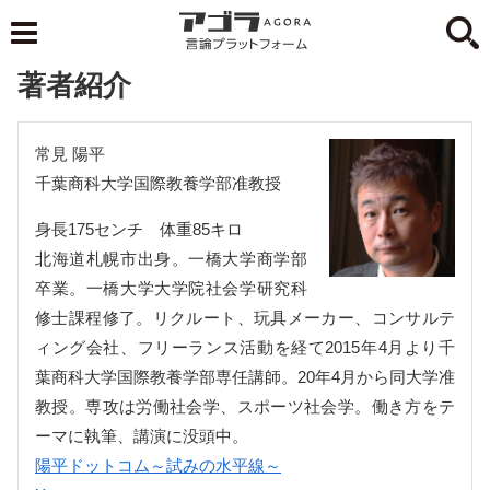
著者紹介
常見 陽平
千葉商科大学国際教養学部准教授
身長175センチ 体重85キロ
北海道札幌市出身。一橋大学商学部
卒業。一橋大学大学院社会学研究科
修士課程修了。リクルート、玩具メーカー、コンサルテ
ィング会社、フリーランス活動を経て2015年4月より千
葉商科大学国際教養学部専任講師。20年4月から同大学准
教授。専攻は労働社会学、スポーツ社会学。働き方をテ
ーマに執筆、講演に没頭中。
陽平ドットコム～試みの水平線～