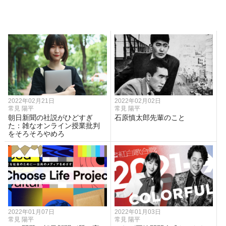
2022年02月21日
2022年02月02日
常見 陽平
常見 陽平
朝日新聞の社説がひどすぎ
石原慎太郎先輩のこと
た：雑なオンライン授業批判
をそろそろやめろ
2022年01月07日
2022年01月03日
常見 陽平
常見 陽平