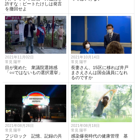
許すな：ビートたけしは発言
を撤回せよ
2021年11月02日
2021年10月14日
常見 陽平
常見 陽平
目が覚めた 衆議院選雑感 
長妻さん、15区に移れば井戸
「○○ではないもの選択選挙」
まさえさんは国会議員になれ
るのですか
2021年08月26日
2021年08月18日
常見 陽平
常見 陽平
フジロック 記憶、記録の共
感染爆発時代の健康管理 基