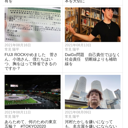
有を
本を大切に
2021年08月16日
2021年08月13日
常見 陽平
常見 陽平
FUJI ROCKやめました 菅さ
DaiGo問題 自己責任ではなく
ん、小池さん、僕たちはい
社会責任 切断線よりも補助
つ、胸をはって帰省できるの
線を
ですか？
2021年08月11日
2021年08月09日
常見 陽平
常見 陽平
あらためて、何のための東京
河村たかしを嫌いになって
五輪？ #TOKYO2020
も、名古屋を嫌いにならない