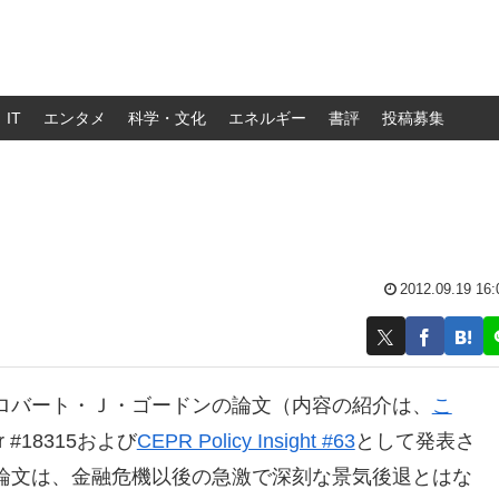
IT
エンタメ
科学・文化
エネルギー
書評
投稿募集
2012.09.19 16:
ロバート・Ｊ・ゴードンの論文（内容の紹介は、
こ
r #18315および
CEPR Policy Insight #63
として発表さ
論文は、金融危機以後の急激で深刻な景気後退とはな