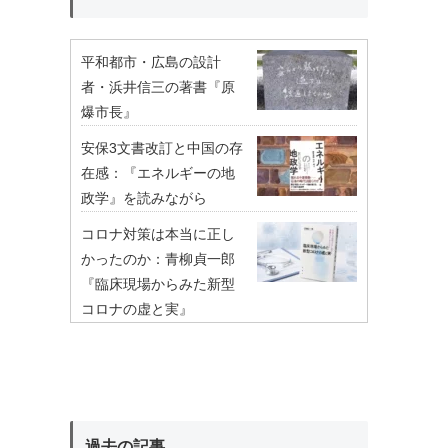
平和都市・広島の設計
者・浜井信三の著書『原
爆市長』
安保3文書改訂と中国の存
在感：『エネルギーの地
政学』を読みながら
コロナ対策は本当に正し
かったのか：青柳貞一郎
『臨床現場からみた新型
コロナの虚と実』
過去の記事