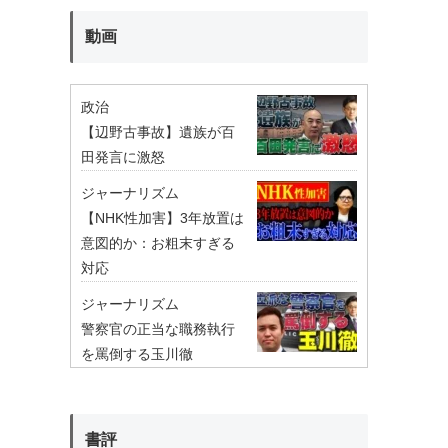
動画
政治
【辺野古事故】遺族が百
田発言に激怒
ジャーナリズム
【NHK性加害】3年放置は
意図的か：お粗末すぎる
対応
ジャーナリズム
警察官の正当な職務執行
を罵倒する玉川徹
書評