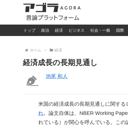
トップ
政治
経済
ビジネス
社会・一般
国際
ホーム
経済
経済成長の長期見通し
池尾 和人
米国の経済成長の長期見通しに関する
れ
。論文自体は、NBER Working Pape
れている）が関心を呼んでいる。この