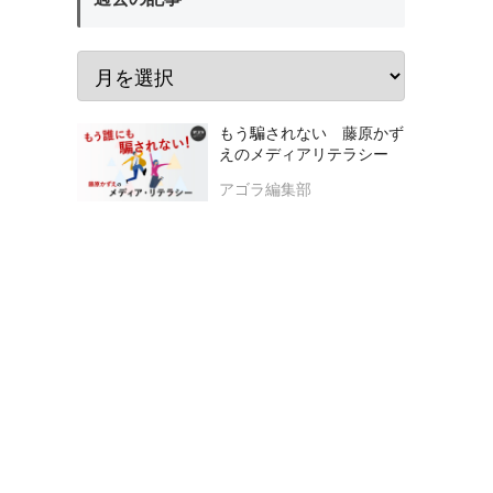
もう騙されない 藤原かず
えのメディアリテラシー
アゴラ編集部