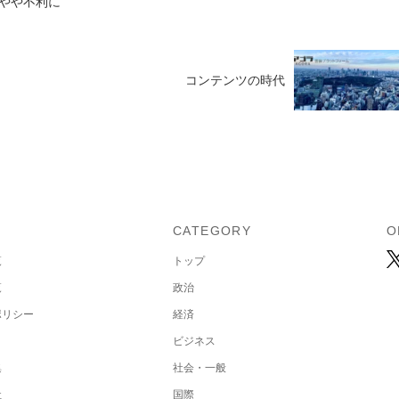
やや不利に
コンテンツの時代
U
CATEGORY
O
覧
トップ
覧
政治
ポリシー
経済
ビジネス
集
社会・一般
社
国際