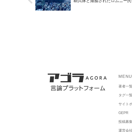
騎兵隊と揶揄されたロムニー氏
MEN
著者一
タグ一
サイト
GEPR
投稿募
運営会