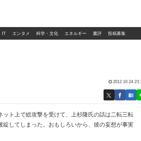
IT
エンタメ
科学・文化
エネルギー
書評
投稿募集
2012.10.24 23:
ネット上で総攻撃を受けて、上杉隆氏の話は二転三転
破綻してしまった。おもしろいから、彼の妄想が事実
。