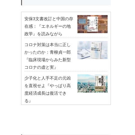
安保3文書改訂と中国の存
在感：『エネルギーの地
政学』を読みながら
コロナ対策は本当に正し
かったのか：青柳貞一郎
『臨床現場からみた新型
コロナの虚と実』
少子化と人手不足の元凶
を直視せよ『やっぱり高
度経済成長は復活でき
る』