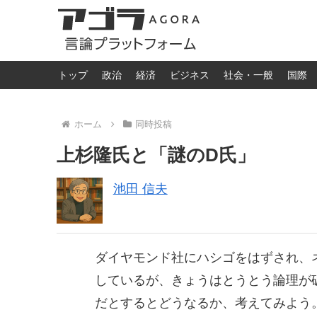
トップ
政治
経済
ビジネス
社会・一般
国際
ホーム
同時投稿
上杉隆氏と「謎のD氏」
池田 信夫
ダイヤモンド社にハシゴをはずされ、
しているが、きょうはとうとう論理が
だとするとどうなるか、考えてみよう