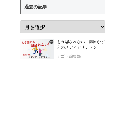
過去の記事
もう騙されない 藤原かず
えのメディアリテラシー
アゴラ編集部