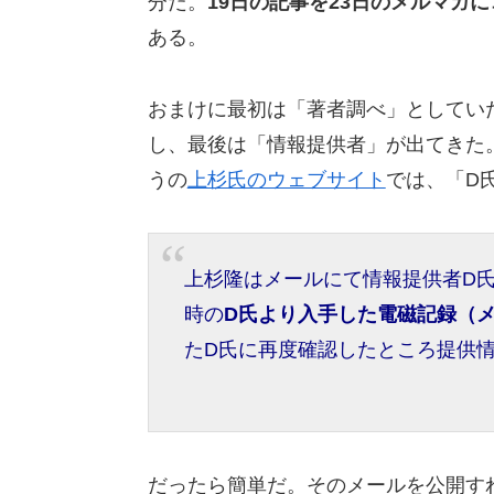
分だ。
19日の記事を23日のメルマガ
ある。
おまけに最初は「著者調べ」としてい
し、最後は「情報提供者」が出てきた
うの
上杉氏のウェブサイト
では、「D
上杉隆はメールにて情報提供者D
時の
D氏より入手した電磁記録（
たD氏に再度確認したところ提供
だったら簡単だ。そのメールを公開す