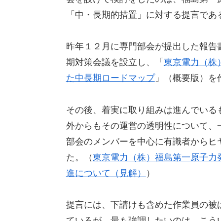
「中・長期的措置」に対する提言であ
昨年１２月に専門部会が提出した報告
期対策会議を設立し、「
東京電力（株
た中長期ロードマップ
」（概要版）を
その後、着実に取り組みは進んでいる
外からもその運営の透明性について、
部会のメンバーを中心に有識者からヒ
た。（
東京電力（株）福島第一原子力
進について（見解）
）
提言には、下請けも含めた作業員の被
ているが、最も強調したいのは、こう