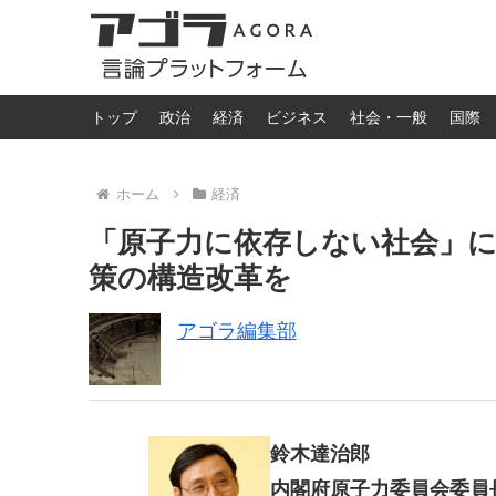
トップ
政治
経済
ビジネス
社会・一般
国際
ホーム
経済
「原子力に依存しない社会」に
策の構造改革を
アゴラ編集部
鈴木達治郎
内閣府原子力委員会委員