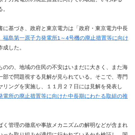
る。
書に基づき、政府と東京電力は「政府・東京電力中長
）福島第一原子力発電所1～4号機の廃止措置等に向け
作成した。
ものの、地域の住民の不安はいまだに大きく、また海
一部で問題視する見解が見られている。そこで、専門
ヤリングを実施し、１１月２７日には見解を発表し
発電所の廃止措置等に向けた中長期にわたる取組の推
ばく管理の徹底や事故メカニズムの解明などが含まれ
いった取り組みが適切に行われているかを検証し、国