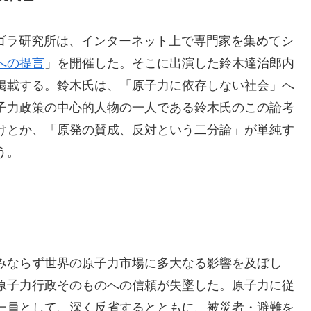
アゴラ研究所は、インターネット上で専門家を集めてシ
への提言
」を開催した。そこに出演した鈴木達治郎内
掲載する。鈴木氏は、「原子力に依存しない社会」へ
子力政策の中心的人物の一人である鈴木氏のこの論考
けとか、「原発の賛成、反対という二分論」が単純す
う。
みならず世界の原子力市場に多大なる影響を及ぼし
原子力行政そのものへの信頼が失墜した。原子力に従
一員として、深く反省するとともに、被災者・避難を