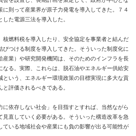
員会を設置し、長期計画を策定して、政府が中心とな
策に則って産業界が原子力発電を導入してきた。７４
とした電源三法を導入した。
、核燃料税を導入したり、安全協定を事業者と結んだ
結びつける制度を導入してきた。そういった制度化に
給産業）や研究開発機関は、そのためのインフラを長
になる。実際、これらは、脱石油やエネルギー供給安
減という、エネルギー環境政策の目標実現に多大な貢
んと評価されるべきである。
力に依存しない社会」を目指すとすれば、当然ながら
て見直していく必要がある。そういった構造改革を急
している地域社会や産業にも負の影響が出る可能性が