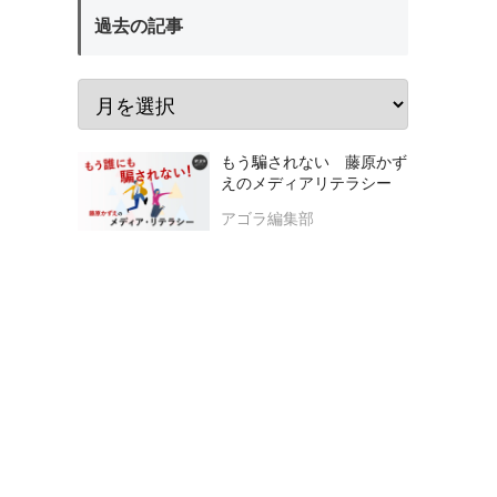
過去の記事
もう騙されない 藤原かず
えのメディアリテラシー
アゴラ編集部