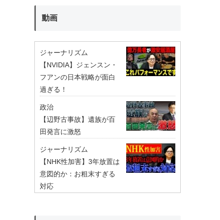
動画
ジャーナリズム
【NVIDIA】ジェンスン・
フアンの日本戦略が面白
過ぎる！
政治
【辺野古事故】遺族が百
田発言に激怒
ジャーナリズム
【NHK性加害】3年放置は
意図的か：お粗末すぎる
対応