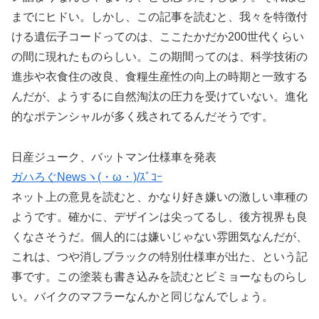
までにヒドい。しかし、この記事を読むと、我々を特徴付
ける遺伝子コードってのは、ここたかだか200世代くらい
の間に現れたものらしい。この期間ってのは、科学技術の
進歩や衣食住の改良、食糧生産性の向上の時期と一致する
んだが、ようするに自然淘汰の圧力を受けていない。進化
的なポテンシャルが多く残されてるんだそうです。
日産ジューク、バットマン仕様車を発表
ガハろぐNewsヽ(・ω・)/ｽﾞｺｰ
ネット上の意見を読むと、かなり好き嫌いの激しい車種の
ようです。確かに、デザインは尖ってるし、後方視界も良
くなさそうだ。個人的には嫌いじゃない雰囲気なんだが、
これは、つや消しブラックの特別仕様車が出た、という記
事です。この塗装も書き込みを読むとビミョーなものらし
い。バイクのマフラーなんかと同じなんでしょう。