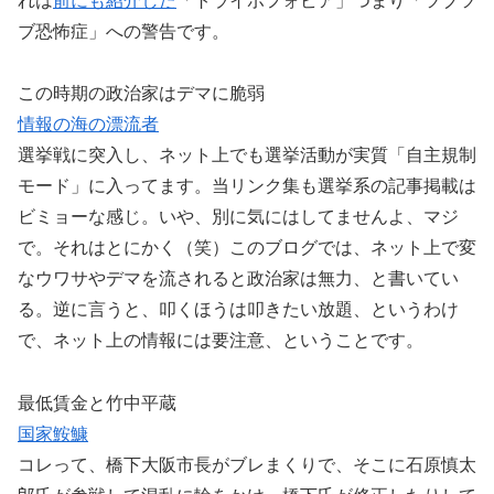
れは
前にも紹介した
「トライポフォビア」つまり「ツブツ
ブ恐怖症」への警告です。
この時期の政治家はデマに脆弱
情報の海の漂流者
選挙戦に突入し、ネット上でも選挙活動が実質「自主規制
モード」に入ってます。当リンク集も選挙系の記事掲載は
ビミョーな感じ。いや、別に気にはしてませんよ、マジ
で。それはとにかく（笑）このブログでは、ネット上で変
なウワサやデマを流されると政治家は無力、と書いてい
る。逆に言うと、叩くほうは叩きたい放題、というわけ
で、ネット上の情報には要注意、ということです。
最低賃金と竹中平蔵
国家鮟鱇
コレって、橋下大阪市長がブレまくりで、そこに石原慎太