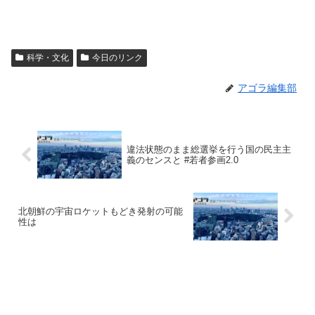
科学・文化
今日のリンク
アゴラ編集部
違法状態のまま総選挙を行う国の民主主
義のセンスと #若者参画2.0
北朝鮮の宇宙ロケットもどき発射の可能
性は