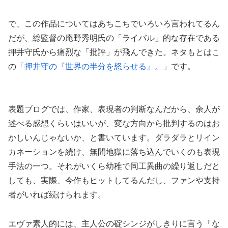
で、この作品についてはあちこちでいろいろ言われてるん
だが、総監督の庵野秀明氏の「ライバル」的な存在である
押井守氏から痛烈な「批評」が飛んできた。ネタもとはこ
の「
押井守の『世界の半分を怒らせる』。
」です。
表題ブログでは、作家、表現者の判断なんだから、余人が
述べる感想くらいはいいが、変な方向から批判するのはお
かしいんじゃないか、と書いています。ダラダラとリイン
カネーションを続け、無間地獄に落ち込んでいくのも表現
手法の一つ。それがいくら幼稚で同工異曲の繰り返しだと
しても、実際、今作もヒットしてるんだし、ファンや支持
者がいれば続けられます。
エヴァ素人的には、主人公の碇シンジがしきりに言う「な