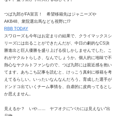
つば九郎がFA宣言！ 希望移籍先はジャニーズや
AKB48、衆院選出馬なども視野に!?
RBB TODAY
スワローズも今年はお定まりの結果で、クライマックスシ
リーズには出ることができたんだが、中日の劇的なCS決
勝進出と巨人優勝を盛り上げる役しかしませんでした。こ
れがヤクルトらしさ、なんでしょうか。個人的に地味で不
熱心なヤクルトファンなので、つば九郎には親近感を抱い
てます。あちこち記事を読むと、けっこう真剣に移籍を考
えてるらしい。いったいなんなんだろう。育成した選手が
ドンドコ出ていくチーム事情を、自虐的に皮肉ってるとし
か思えません。
見えるか？ いや…… ヤフオクに“バカには見えない”出
品物