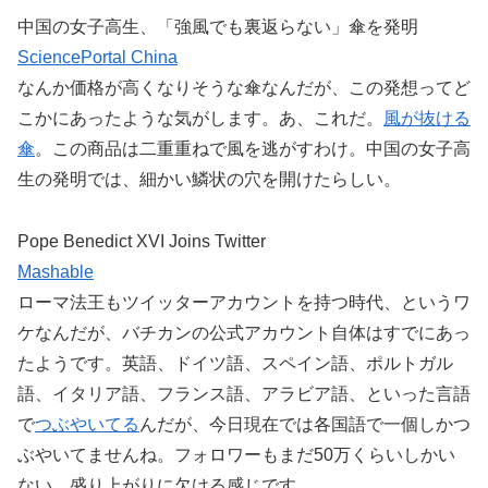
中国の女子高生、「強風でも裏返らない」傘を発明
SciencePortal China
なんか価格が高くなりそうな傘なんだが、この発想ってど
こかにあったような気がします。あ、これだ。
風が抜ける
傘
。この商品は二重重ねで風を逃がすわけ。中国の女子高
生の発明では、細かい鱗状の穴を開けたらしい。
Pope Benedict XVI Joins Twitter
Mashable
ローマ法王もツイッターアカウントを持つ時代、というワ
ケなんだが、バチカンの公式アカウント自体はすでにあっ
たようです。英語、ドイツ語、スペイン語、ポルトガル
語、イタリア語、フランス語、アラビア語、といった言語
で
つぶやいてる
んだが、今日現在では各国語で一個しかつ
ぶやいてませんね。フォロワーもまだ50万くらいしかい
ない。盛り上がりに欠ける感じです。