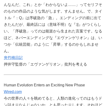
んなんだ、これ」とか「わからないよ……」ってセリフそ
のものの作品のような気がします。すんません。で、タイ
トル『：Q』は序破急の「急」。エンディングの前に出て
きたんだが、最終話には（意味不明）な『:||』がつくらし
い。「序破急」ってのは能楽から生まれた言葉です。なる
ほど、ネバーエンディングな『エヴァンゲリオン』は、い
つか「伝統芸能」のように「昇華」するのかもしれませ
ん。
夾竹桃日記
押井守監督の「エヴァンゲリオン」批判を考える
Human Evolution Enters an Exciting New Phase
Wired.com
今の世界の人々を眺めてると、人類の進化ってのはもうド
ン詰まりなんじゃないか、とも思ったりします。それほど