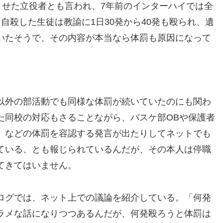
させた立役者とも言われ、7年前のインターハイでは全
自殺した生徒は教諭に1日30発から40発も殴られ、遺
いたそうで、その内容が本当なら体罰も原因になって
以外の部活動でも同様な体罰が続いていたのにも関わ
た同校の対応もさることながら、バスケ部OBや保護者
」などの体罰を容認する発言が出たりしてネットでも
ている、とも報じられているんだが、その本人は停職
てきてはいません。
ログでは、ネット上での議論を紹介している。「何発
ラメな話になりつつあるんだが、何発殴ろうと体罰は