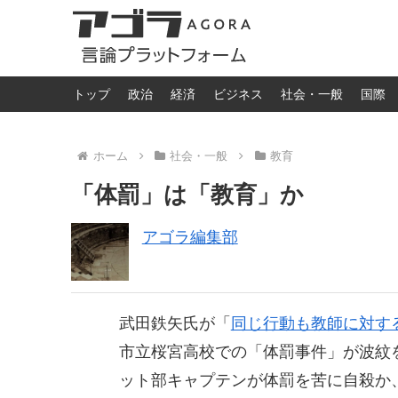
トップ
政治
経済
ビジネス
社会・一般
国際
ホーム
社会・一般
教育
「体罰」は「教育」か
アゴラ編集部
武田鉄矢氏が「
同じ行動も教師に対す
市立桜宮高校での「体罰事件」が波紋
ット部キャプテンが体罰を苦に自殺か