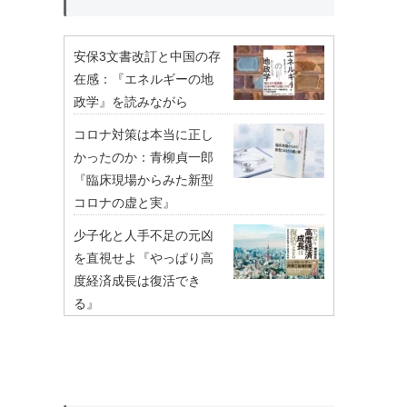
安保3文書改訂と中国の存
在感：『エネルギーの地
政学』を読みながら
コロナ対策は本当に正し
かったのか：青柳貞一郎
『臨床現場からみた新型
コロナの虚と実』
少子化と人手不足の元凶
を直視せよ『やっぱり高
度経済成長は復活でき
る』