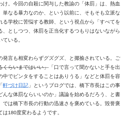
わけ。今回の自殺に関与した教諭の「体罰」は、熱血
、単なる暴力なのか、という以前に、そもそも立派な
れる学校に苦悩する教師、という視点から「すべてを
る、としつつ、体罰を正当化するつもりはないながら
いている。
の発言も相変わらずグズグズ、と揶揄されている。ご
るくらいまではいい」
「口で言って聞かないと手を出
の中でビンタをすることはありうる」などと体罰を容
「
軒づけ日記
」というブログでは、橋下市長はこの事
どんな体罰ならいいのか」議論を始めるだろう、と書
」では橋下市長の行動の迅速さを褒めている。毀誉褒
は180度変わるようです。