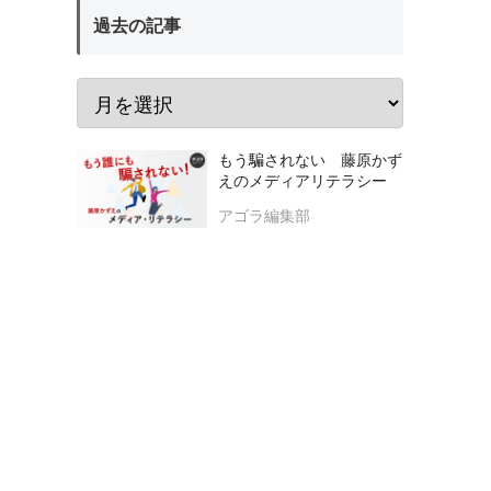
過去の記事
もう騙されない 藤原かず
えのメディアリテラシー
アゴラ編集部