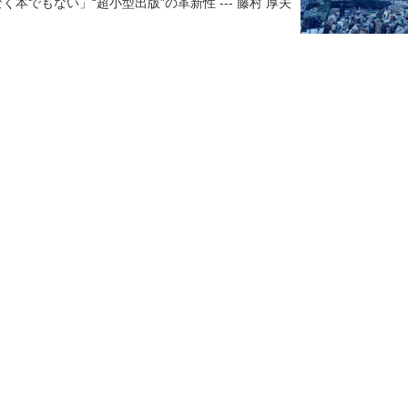
本でもない」“超小型出版”の革新性 --- 藤村 厚夫