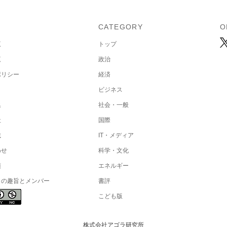
U
CATEGORY
O
覧
トップ
覧
政治
ポリシー
経済
ビジネス
集
社会・一般
社
国際
載
IT・メディア
わせ
科学・文化
項
エネルギー
トの趣旨とメンバー
書評
こども版
株式会社アゴラ研究所