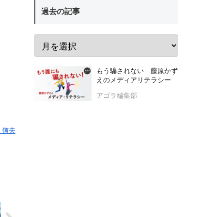
過去の記事
もう騙されない 藤原かず
えのメディアリテラシー
アゴラ編集部
 信夫