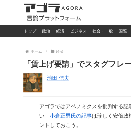
トップ
政治
経済
ビジネス
社会・一般
国際
ホーム
経済
「賃上げ要請」でスタグフレ
池田 信夫
アゴラではアベノミクスを批判する記
い。
小倉正男氏の記事
は珍しく安倍政
ントしておこう。