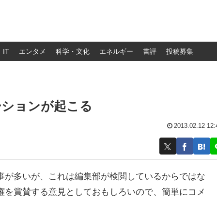
IT
エンタメ
科学・文化
エネルギー
書評
投稿募集
ーションが起こる
2013.02.12 12:
事が多いが、これは編集部が検閲しているからではな
権を賞賛する意見としておもしろいので、簡単にコメ