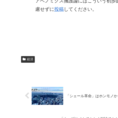
アベノミクス擁護論にはこういう初歩
慮せずに
投稿
してください。
経済
「シェール革命」はホンモノか