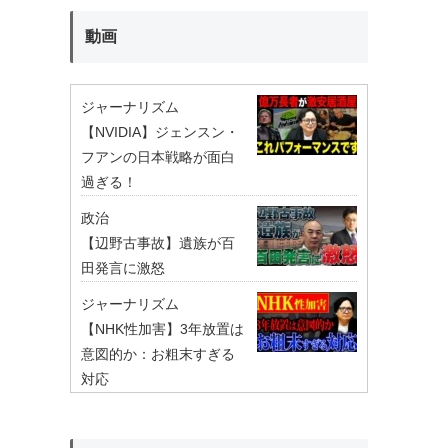
動画
ジャーナリズム
【NVIDIA】ジェンスン・
フアンの日本戦略が面白
過ぎる！
政治
【辺野古事故】遺族が百
田発言に激怒
ジャーナリズム
【NHK性加害】3年放置は
意図的か：お粗末すぎる
対応