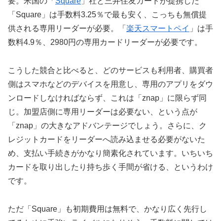
要。米国の「
Square
」社と三井住友カードが提携した
「Square」は手数料3.25％で最も安く、こっちも無償提
供される専用リーダーが必要。「
楽天スマートペイ
」は手
数料4.9％、2980円の専用カードリーダーが必要です。
こうした競合と比べると、どのサービスも利用者、購買者
側はスマホなどのデバイスを用意し、専用のアプリをダウ
ンロードしなければならず、これは「znap」に限らず同
じ。加盟店側に専用リーダーは必要ない、という点が
「znap」の大きなアドバンテージでしょう。さらに、ク
レジットカードをリーダーへ読み込ませる必要がないた
め、支払い手続きがかなり簡素化されています。いちいち
カードを取り出したり持ち歩く手間が省ける、というわけ
です。
ただ「Square」も初期費用は無料で、かなり広く先行し