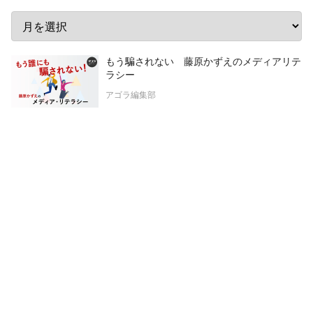
もう騙されない 藤原かずえのメディアリテ
ラシー
アゴラ編集部