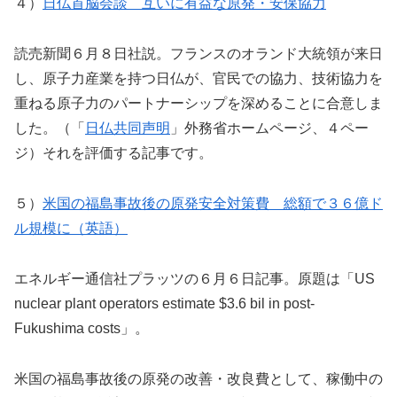
４）
日仏首脳会談 互いに有益な原発・安保協力
読売新聞６月８日社説。フランスのオランド大統領が来日
し、原子力産業を持つ日仏が、官民での協力、技術協力を
重ねる原子力のパートナーシップを深めることに合意しま
した。（「
日仏共同声明
」外務省ホームページ、４ペー
ジ）それを評価する記事です。
５）
米国の福島事故後の原発安全対策費 総額で３６億ド
ル規模に（英語）
エネルギー通信社プラッツの６月６日記事。原題は「US
nuclear plant operators estimate $3.6 bil in post-
Fukushima costs」。
米国の福島事故後の原発の改善・改良費として、稼働中の