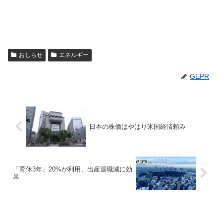
おしらせ
エネルギー
GEPR
日本の株価はやはり米国経済頼み
「育休3年」20%が利用、出産退職減に効
果