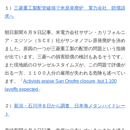
１）
三菱重工製配管破損で米原発廃炉 電力会社、賠償請
求へ
朝日新聞６月９日記事。米電力会社サザン・カリフォルニ
ア・エジソン（ＳＣＥ）社がサンオノフレ原発廃炉を決め
ました。原因の一つが三菱重工製の配管の問題という指摘
が出ています。三菱への損害賠償の検討もあるそうです。
また現地紙のロサンゼルスタイムズが、この問題で評価が
出る一方、１１００人分の雇用が失われる危険も述べてい
ます。「
Activists praise San Onofre closure, but 1,100
layoffs expected
」
２）
新潟・石川沖８日から調査 日本海メタンハイドレー
ト