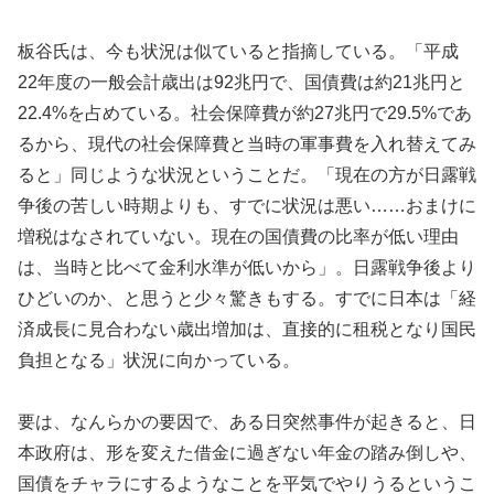
板谷氏は、今も状況は似ていると指摘している。「平成
22年度の一般会計歳出は92兆円で、国債費は約21兆円と
22.4%を占めている。社会保障費が約27兆円で29.5%であ
るから、現代の社会保障費と当時の軍事費を入れ替えてみ
ると」同じような状況ということだ。「現在の方が日露戦
争後の苦しい時期よりも、すでに状況は悪い……おまけに
増税はなされていない。現在の国債費の比率が低い理由
は、当時と比べて金利水準が低いから」。日露戦争後より
ひどいのか、と思うと少々驚きもする。すでに日本は「経
済成長に見合わない歳出増加は、直接的に租税となり国民
負担となる」状況に向かっている。
要は、なんらかの要因で、ある日突然事件が起きると、日
本政府は、形を変えた借金に過ぎない年金の踏み倒しや、
国債をチャラにするようなことを平気でやりうるというこ