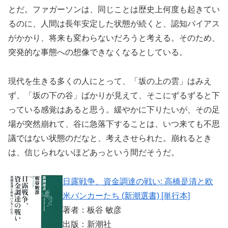
とだ。ファガーソンは、同じことは歴史上何度も起きてい
るのに、人間は長年安定した状態が続くと、認知バイアス
がかかり、将来も変わらないだろうと考える。そのため、
突発的な事態への想像できなくなるとしている。
現代を生きる多くの人にとって、「坂の上の雲」はみえ
ず、「坂の下の谷」ばかりが見えて、そこにずるずると下
っている感覚はあると思う。緩やかに下りたいが、その足
場が突然崩れて、谷に急落下することは、いつ来ても不思
議ではない状態のだなと、考えさせられた。崩れるとき
は、信じられないほどあっという間だそうだ。
日露戦争、資金調達の戦い: 高橋是清と欧
米バンカーたち (新潮選書) [単行本]
著者：板谷 敏彦
出版：新潮社