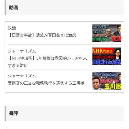
動画
政治
【辺野古事故】遺族が百田発言に激怒
ジャーナリズム
【NHK性加害】3年放置は意図的か：お粗末
すぎる対応
ジャーナリズム
警察官の正当な職務執行を罵倒する玉川徹
書評