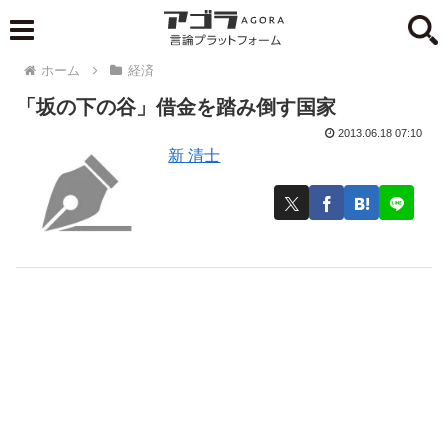
ホーム
経済
「坂の下の谷」借金を踏み倒す国家
2013.06.18 07:10
新 清士