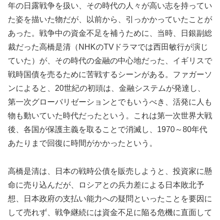
年の日露戦争を扱い、その時代の人々が高い志を持ってい
た姿を描いた物だが、以前から、引っかかっていたことが
あった。戦争中の資金不足を補うために、当時、日銀副総
裁だった高橋是清（NHKのTVドラマでは西田敏行が演じ
ていた）が、その時代の金融の中心地だった、イギリスで
戦時国債を売るために苦戦するシーンがある。ファガーソ
ンによると、20世紀の初頭は、金融システムが発達し、
第一次グローバリゼーションとでもいうべき、活発に人も
物も動いていた時代だったという。これは第一次世界大戦
後、各国が保護主義を取ることで消滅し、1970～80年代
あたりまで回復に時間がかかったという。
高橋是清は、日本の戦時公債を販売しようと、投資家に懸
命に売り込んだが、ロシアとの兵力差による日本敗北予
想、日本政府の支払い能力への疑問といったことを要因に
して売れず、戦争継続には資金不足に陥る危機に直面して