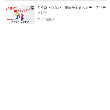
もう騙されない 藤原かずえのメディアリテ
ラシー
アゴラ編集部