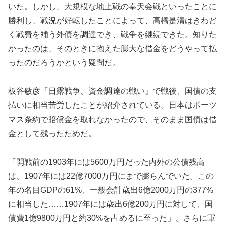
いた。しかし、大規模な地上戦の奉天会戦といったことに
勝利し、戦況が好転したことによって、高橋是清はきわど
く戦費を補う外債を調達でき、戦争を継続できた。知りた
かったのは、そのときに抱えた膨大な借金をどうやって払
ったのだろうかという疑問だ。
板谷敏彦『日露戦争、資金調達の戦い』で戦後、国債の支
払いに相当苦労したことが紹介されている。日本はポーツ
マス条約で賠償金を取れなかったので、そのまま国債は借
金として残ったためだ。
「開戦前の1903年には5600万円だった内外の公債残高
は、1907年には22億7000万円にまで膨らんでいた。この
年の名目GDPの61%、一般会計歳出6億2000万円の377%
に相当した……1907年には歳出6億200万円に対して、国
債費1億9800万円と約30%を占めるに至った」、さらに軍