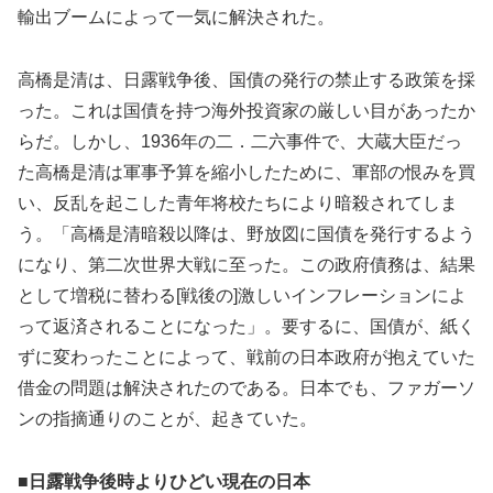
輸出ブームによって一気に解決された。
高橋是清は、日露戦争後、国債の発行の禁止する政策を採
った。これは国債を持つ海外投資家の厳しい目があったか
らだ。しかし、1936年の二．二六事件で、大蔵大臣だっ
た高橋是清は軍事予算を縮小したために、軍部の恨みを買
い、反乱を起こした青年将校たちにより暗殺されてしま
う。「高橋是清暗殺以降は、野放図に国債を発行するよう
になり、第二次世界大戦に至った。この政府債務は、結果
として増税に替わる[戦後の]激しいインフレーションによ
って返済されることになった」。要するに、国債が、紙く
ずに変わったことによって、戦前の日本政府が抱えていた
借金の問題は解決されたのである。日本でも、ファガーソ
ンの指摘通りのことが、起きていた。
■日露戦争後時よりひどい現在の日本