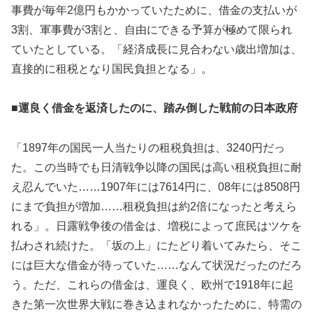
事費が毎年2億円もかかっていたために、借金の支払いが
3割、軍事費が3割と、自由にできる予算が極めて限られ
ていたとしている。「経済成長に見合わない歳出増加は、
直接的に租税となり国民負担となる」。
■運良く借金を返済したのに、踏み倒した戦前の日本政府
「1897年の国民一人当たりの租税負担は、3240円だっ
た。この当時でも日清戦争以降の国民は高い租税負担に耐
え忍んでいた……1907年には7614円に、08年には8508円
にまで負担が増加……租税負担は約2倍になったと考えら
れる」。日露戦争後の借金は、増税によって庶民はツケを
払わされ続けた。「坂の上」にたどり着いてみたら、そこ
には巨大な借金が待っていた……なんて状況だったのだろ
う。ただ、これらの借金は、運良く、欧州で1918年に起
きた第一次世界大戦に巻き込まれなかったために、特需の