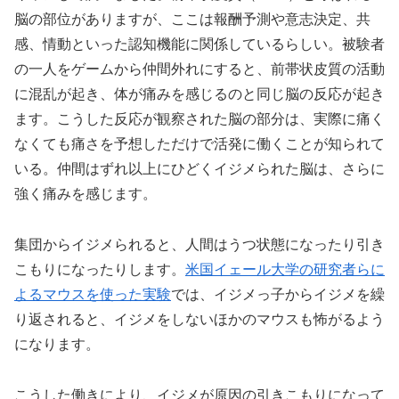
脳の部位がありますが、ここは報酬予測や意志決定、共
感、情動といった認知機能に関係しているらしい。被験者
の一人をゲームから仲間外れにすると、前帯状皮質の活動
に混乱が起き、体が痛みを感じるのと同じ脳の反応が起き
ます。こうした反応が観察された脳の部分は、実際に痛く
なくても痛さを予想しただけで活発に働くことが知られて
いる。仲間はずれ以上にひどくイジメられた脳は、さらに
強く痛みを感じます。
集団からイジメられると、人間はうつ状態になったり引き
こもりになったりします。
米国イェール大学の研究者らに
よるマウスを使った実験
では、イジメっ子からイジメを繰
り返されると、イジメをしないほかのマウスも怖がるよう
になります。
こうした働きにより、イジメが原因の引きこもりになって