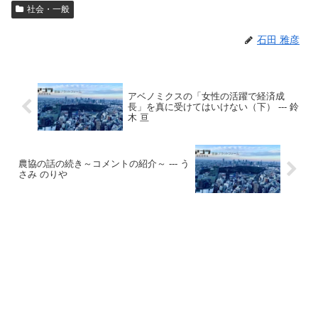
社会・一般
石田 雅彦
アベノミクスの「女性の活躍で経済成
長」を真に受けてはいけない（下） --- 鈴
木 亘
農協の話の続き～コメントの紹介～ --- う
さみ のりや