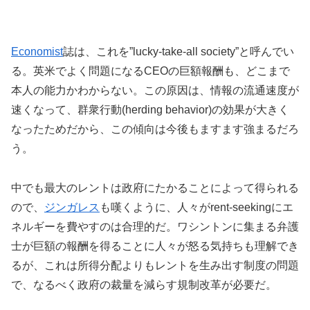
Economist
誌は、これを”lucky-take-all society”と呼んでい
る。英米でよく問題になるCEOの巨額報酬も、どこまで
本人の能力かわからない。この原因は、情報の流通速度が
速くなって、群衆行動(herding behavior)の効果が大きく
なったためだから、この傾向は今後もますます強まるだろ
う。
中でも最大のレントは政府にたかることによって得られる
ので、
ジンガレス
も嘆くように、人々がrent-seekingにエ
ネルギーを費やすのは合理的だ。ワシントンに集まる弁護
士が巨額の報酬を得ることに人々が怒る気持ちも理解でき
るが、これは所得分配よりもレントを生み出す制度の問題
で、なるべく政府の裁量を減らす規制改革が必要だ。