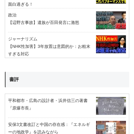
面白過ぎる！
政治
【辺野古事故】遺族が百田発言に激怒
ジャーナリズム
【NHK性加害】3年放置は意図的か：お粗末
すぎる対応
書評
平和都市・広島の設計者・浜井信三の著書
『原爆市長』
安保3文書改訂と中国の存在感：『エネルギ
ーの地政学』を読みながら