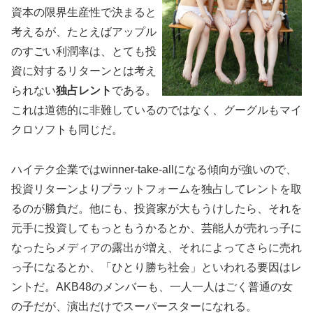
資本の限界生産性で決まると
考えるが、たとえばアップル
のすごい利潤率は、とても投
資に対するリターンとは考え
られない
独占レント
である。
これは道徳的に非難しているのではなく、グーグルもマイ
クロソフトも同じだ。
ハイテク企業ではwinner-take-allになる傾向が強いので、
投資リターンよりプラットフォームを独占してレントを取
るのが勝負だ。他にも、投資家が大もうけしたら、それを
元手に投資してもっともうかるとか、芸能人が売れっ子に
なったらメディアの露出が増え、それによってさらに売れ
っ子になるとか、「ひとり勝ち社会」といわれる要因はレ
ントだ。AKB48のメンバーも、一人一人はごく普通の女
の子だが、演出だけでスーパースターになれる。