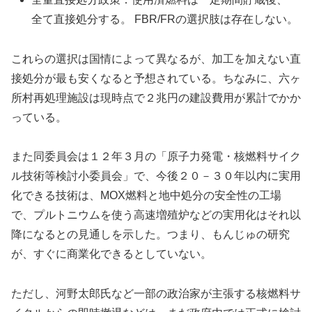
全て直接処分する。 FBR/FRの選択肢は存在しない。
これらの選択は国情によって異なるが、加工を加えない直
接処分が最も安くなると予想されている。ちなみに、六ヶ
所村再処理施設は現時点で２兆円の建設費用が累計でかか
っている。
また同委員会は１２年３月の「原子力発電・核燃料サイク
ル技術等検討小委員会」で、今後２０－３０年以内に実用
化できる技術は、MOX燃料と地中処分の安全性の工場
で、プルトニウムを使う高速増殖炉などの実用化はそれ以
降になるとの見通しを示した。つまり、もんじゅの研究
が、すぐに商業化できるとしていない。
ただし、河野太郎氏など一部の政治家が主張する核燃料サ