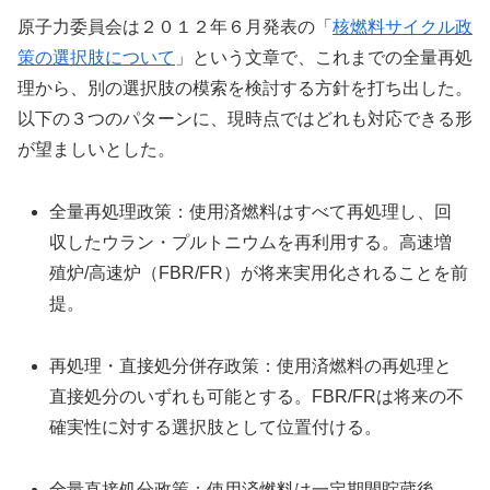
原子力委員会は２０１２年６月発表の「
核燃料サイクル政
策の選択肢について
」という文章で、これまでの全量再処
理から、別の選択肢の模索を検討する方針を打ち出した。
以下の３つのパターンに、現時点ではどれも対応できる形
が望ましいとした。
全量再処理政策：使用済燃料はすべて再処理し、回
収したウラン・プルトニウムを再利用する。高速増
殖炉/高速炉（FBR/FR）が将来実用化されることを前
提。
再処理・直接処分併存政策：使用済燃料の再処理と
直接処分のいずれも可能とする。FBR/FRは将来の不
確実性に対する選択肢として位置付ける。
全量直接処分政策：使用済燃料は一定期間貯蔵後、