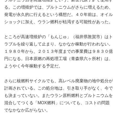
る。この増殖炉では、プルトニウムがさらに増えるため、
発電が永久的に行えるという構想だ。４０年前は、オイル
ショックに加え、ウラン燃料が枯渇する可能性があった。
ところが高速増殖炉の「もんじゅ」（福井県敦賀市）はト
ラブルを繰り返して止まり、なかなか稼動が行われない。
１９８０年から、２０１３年度までの事業費は９８３０億
円になる。日本原燃の再処理工場（青森県六ヶ所村）は、
ようやく今年稼動する予定だ。
さらに核燃料サイクルでも、高レベル廃棄物の地中処分が
計画されている。この処分地は、引き取り手がなく、今で
も決まっていない。またウラン原料燃料とプルトニウムを
混合してつくる「MOX燃料」についても、コストの問題
でなかなか広がらない。