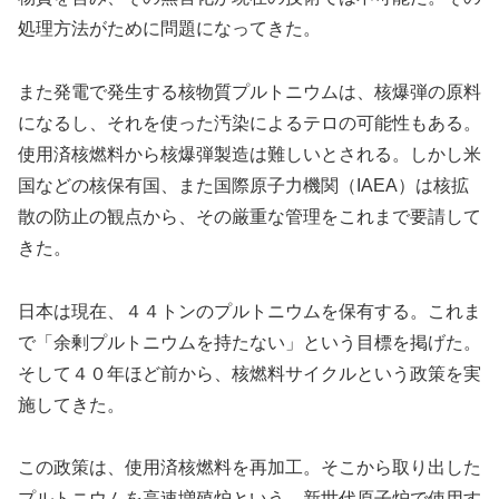
処理方法がために問題になってきた。
また発電で発生する核物質プルトニウムは、核爆弾の原料
になるし、それを使った汚染によるテロの可能性もある。
使用済核燃料から核爆弾製造は難しいとされる。しかし米
国などの核保有国、また国際原子力機関（IAEA）は核拡
散の防止の観点から、その厳重な管理をこれまで要請して
きた。
日本は現在、４４トンのプルトニウムを保有する。これま
で「余剰プルトニウムを持たない」という目標を掲げた。
そして４０年ほど前から、核燃料サイクルという政策を実
施してきた。
この政策は、使用済核燃料を再加工。そこから取り出した
プルトニウムを高速増殖炉という、新世代原子炉で使用す