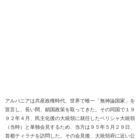
アルバニアは共産政権時代、世界で唯一「無神論国家」を
宣言し、長い間、鎖国政策を取ってきた。その同国で１９
９２年４月、民主化後の大統領に就任したベリシャ大統領
（当時）と単独会見するため、当方は９５年５月２９日、
首都ティラナを訪問した。その会見後、大統領府に近い公