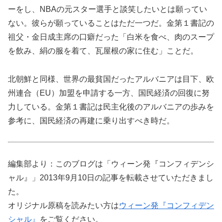
ーをし、NBAの元スター選手と談笑したいとは願ってい
ない。彼らが願っていることはただ一つだ。金第１書記の
祖父・金日成主席の口癖だった「白米を食べ、肉のスープ
を飲み、絹の服を着て、瓦屋根の家に住む」ことだ。
北朝鮮と同様、世界の最貧国だったアルバニアは目下、欧
州連合（EU）加盟を申請する一方、国民経済の回復に努
力している。金第１書記は民主化後のアルバニアの歩みを
参考に、国民経済の再建に乗り出すべき時だ。
編集部より：このブログは「ウィーン発『コンフィデンシ
ャル』」2013年9月10日の記事を転載させていただきまし
た。
オリジナル原稿を読みたい方は
ウィーン発『コンフィデン
シャル』
をご覧ください。