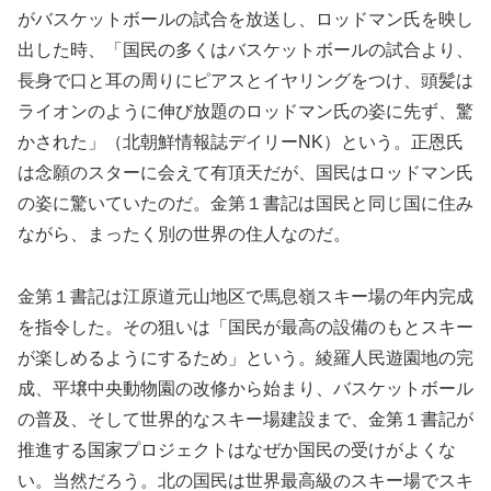
がバスケットボールの試合を放送し、ロッドマン氏を映し
出した時、「国民の多くはバスケットボールの試合より、
長身で口と耳の周りにピアスとイヤリングをつけ、頭髪は
ライオンのように伸び放題のロッドマン氏の姿に先ず、驚
かされた」（北朝鮮情報誌デイリーNK）という。正恩氏
は念願のスターに会えて有頂天だが、国民はロッドマン氏
の姿に驚いていたのだ。金第１書記は国民と同じ国に住み
ながら、まったく別の世界の住人なのだ。
金第１書記は江原道元山地区で馬息嶺スキー場の年内完成
を指令した。その狙いは「国民が最高の設備のもとスキー
が楽しめるようにするため」という。綾羅人民遊園地の完
成、平壌中央動物園の改修から始まり、バスケットボール
の普及、そして世界的なスキー場建設まで、金第１書記が
推進する国家プロジェクトはなぜか国民の受けがよくな
い。当然だろう。北の国民は世界最高級のスキー場でスキ