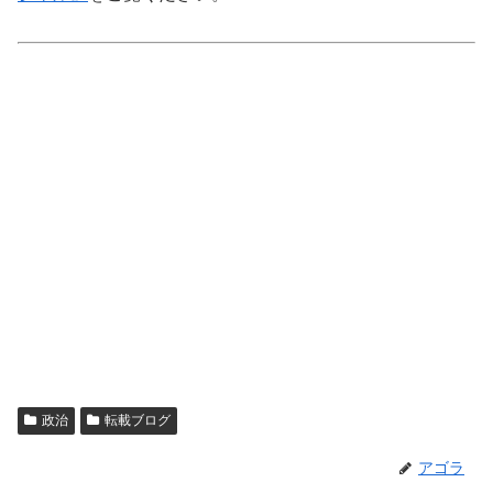
政治
転載ブログ
アゴラ