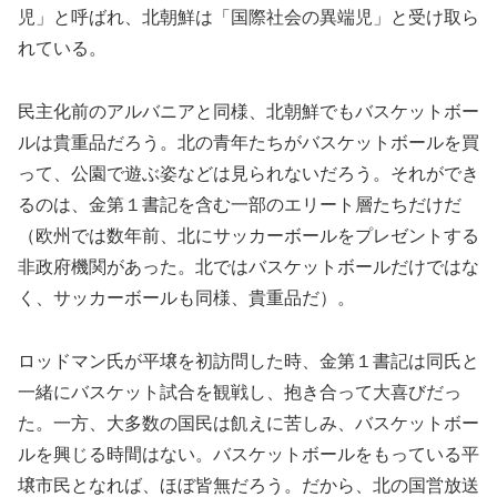
児」と呼ばれ、北朝鮮は「国際社会の異端児」と受け取ら
れている。
民主化前のアルバニアと同様、北朝鮮でもバスケットボー
ルは貴重品だろう。北の青年たちがバスケットボールを買
って、公園で遊ぶ姿などは見られないだろう。それができ
るのは、金第１書記を含む一部のエリート層たちだけだ
（欧州では数年前、北にサッカーボールをプレゼントする
非政府機関があった。北ではバスケットボールだけではな
く、サッカーボールも同様、貴重品だ）。
ロッドマン氏が平壌を初訪問した時、金第１書記は同氏と
一緒にバスケット試合を観戦し、抱き合って大喜びだっ
た。一方、大多数の国民は飢えに苦しみ、バスケットボー
ルを興じる時間はない。バスケットボールをもっている平
壌市民となれば、ほぼ皆無だろう。だから、北の国営放送