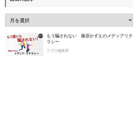
もう騙されない 藤原かずえのメディアリテ
ラシー
アゴラ編集部