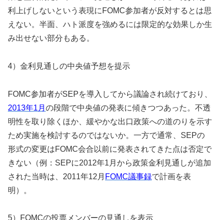
利上げしないという表現にFOMC参加者が反対するとは思
えない。半面、ハト派度を強めるには限定的な効果しか生
み出せない部分もある。
4）金利見通しの中央値予想を提示
FOMC参加者がSEPを導入してから議論され続けており、
2013年1月
の段階で中央
値の発表に傾きつつあった。
不透
明性を取り除くほか、緩やかな出口政策への道のりを示す
ため実
施を検討するのではないか。一方で通常、SEPの
形式の変更はF
OMC会合以前に発表されてきた点は否定で
きない（例：SEPに2012年1月から政策金利見通しが追加
された当時は、2011年12月
FOMC議事録
で計画を表
明）。
5）FOMCの投票メンバーの見通しを表示