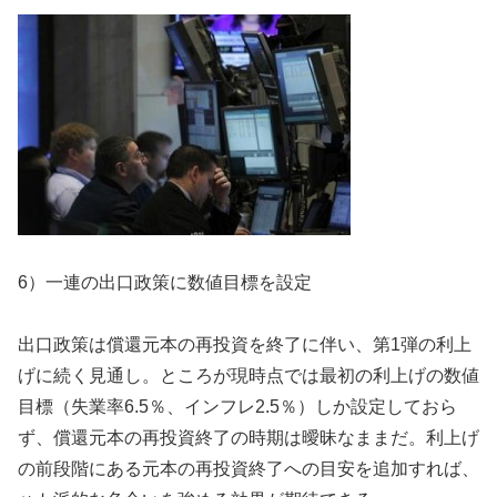
6）一連の出口政策に数値目標を設定
出口政策は償還
元本の再投資を終了に伴い、第1弾の利上
げに続く見通し。ところが現時点では最初の利上げの数値
目標（失業率6.5％、
インフレ2.5％）しか設定しておら
ず、償還
元本の再投資終了の時期は曖昧なままだ。
利上げ
の前段階にある元本の再投資終了への目安を追加すれば、