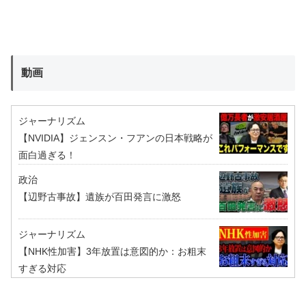
動画
ジャーナリズム
【NVIDIA】ジェンスン・フアンの日本戦略が
面白過ぎる！
政治
【辺野古事故】遺族が百田発言に激怒
ジャーナリズム
【NHK性加害】3年放置は意図的か：お粗末
すぎる対応