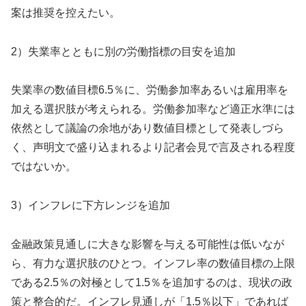
案は推奨を控えたい。
2）失業率とともに別の労働指標の目安を追加
失業率の数値目標6.5％に、
労働参加率あるいは雇用率を
加える選択肢が考えられる。
労働参加率など適正水準には
依然として議論の余地があり数値目標として発表しづら
く、声明文で盛り込まれるより記者会見で言及される程度
ではないか。
3）インフレに下方レンジを追加
金融政策見通しに大きな影響を与える可能性は低いなが
ら、有力な
選択肢のひとつ。インフレ率の数値目標の上限
である
2.5％の対極として1.5％を追加するのは、
現状の政
策と整合的だ。インフレ見通しが「1.5％以下」
であれば