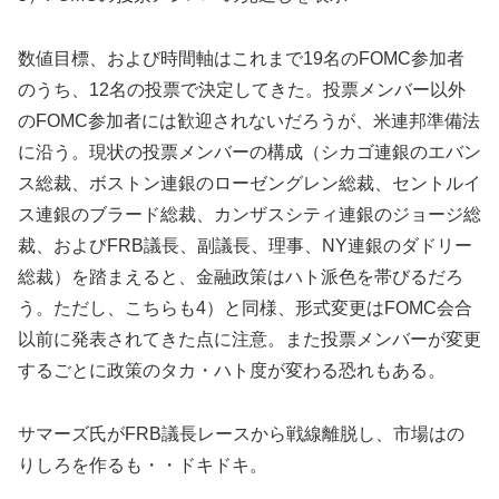
数値目標、および時間軸はこれまで19名のFOMC参加者
のうち
、12名の投票で決定してきた。投票メンバー以外
のFOMC参加者には歓迎されないだろうが、米連邦準備法
に沿う。
現状の投票メンバーの構成（シカゴ連銀のエバン
ス総裁、
ボストン連銀のローゼングレン総裁、
セントルイ
ス連銀のブラード総裁、
カンザスシティ連銀のジョージ総
裁、およびFRB議長、副議長、
理事、NY連銀のダドリー
総裁）を踏まえると、
金融政策はハト派色を帯びるだろ
う。ただし、こちらも4）と同様、
形式変更はFOMC会合
以前に発表されてきた点に注意。また投票メンバーが変更
するごとに政策のタカ・ハト度が変わる恐れもある。
サマーズ氏がFRB議長レースから戦線離脱し、市場はの
りしろを作るも・・ドキドキ。