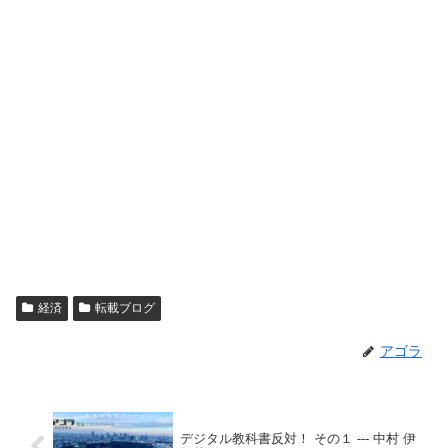
経済
転載ブログ
アゴラ
デジタル教科書反対！ その１ --- 中村 伊