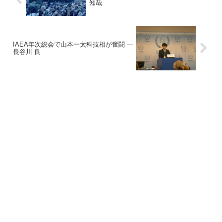
知哉
IAEA年次総会で山本一太科技相が奮闘 ---
長谷川 良