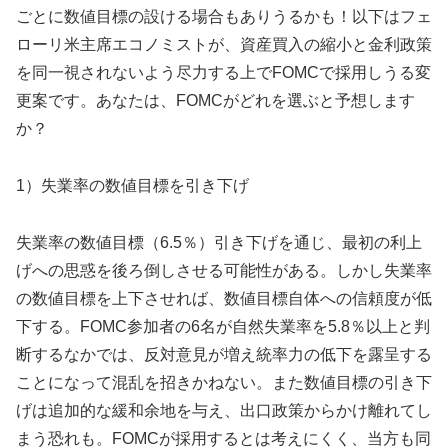
ごとに数値目標の設ける場合もありうるかも！以下はフェ
ローリ米主席エコノミストが、資産買入の縮小と金利政策
を同一視されないよう尽力する上でFOMCで採用しうる変
更案です。あなたは、FOMCがどれを選ぶと予想します
か？
1）失業率の数値目標を引き下げ
失業率の数値目標（6.5％）引き下げを通じ、
最初の利上
げへの思惑を後ろ倒しさせる可能性がある。
しかし失業率
の数値目標を上下させれば、数値目標自体への信頼度が低
下する。FOMC参加者の6名が自然失業率を
5.8％以上と判
断するなかでは、反対意見が増え統率力の低下を露呈する
ことになって混乱を招きかねない。また数値目標の引き下
げは追加的な緩和余地を与え、
出口政策からかけ離れてし
まう恐れも。FOMCが採用するとは考えにくく、当方も同