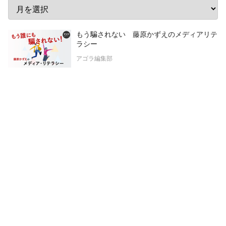
もう騙されない 藤原かずえのメディアリテ
ラシー
アゴラ編集部