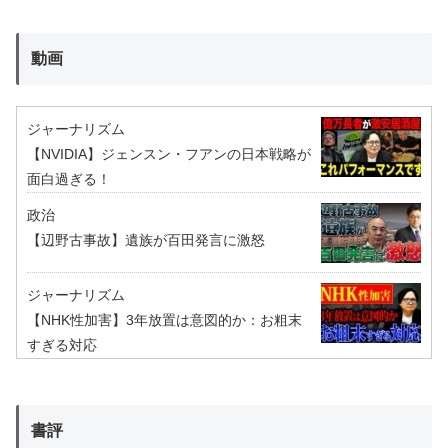
動画
ジャーナリズム
【NVIDIA】ジェンスン・フアンの日本戦略が
面白過ぎる！
政治
【辺野古事故】遺族が百田発言に激怒
ジャーナリズム
【NHK性加害】3年放置は意図的か：お粗末
すぎる対応
書評