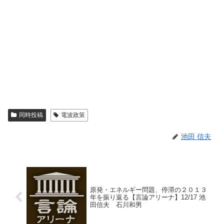
同時投稿
電波政策
池田 信夫
原発・エネルギー問題、停滞の２０１３
年を振り返る【言論アリーナ】12/17 池
田信夫 石川和男