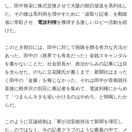
し、田中角栄に株式交換させて大阪の朝日放送を系列化し
た。その後は系列局を増やすために「波取り記者」を郵政
省に常駐させ、
電波利権
を獲得する激しいロビー活動を続
けた。
このとき朝日には、田中に対して賄賂を贈る有力な方法が
あった。田中の（政界でも有名だった）金銭スキャンダル
を書かないことだ。社会部長が、政治がらみの記事には目
を光らせた。のちに立花隆氏が書くまで、新聞社はまった
く田中の「金脈」を報じなかった。それは田中が首相就任
直後に軽井沢の別荘に番記者を集めて、電波利権にからめ
て「つまらんネタを追いかけるのはやめろ」と恫喝したか
らだ。
このように言論統制は「軍が治安維持法で新聞を弾圧し
た」のではなく、今の記者クラブのような癒着の中で、メ