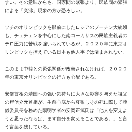
すい。その意味からも、国家間の緊張より、民族間の緊張
による「突沸」現象の方が恐ろしい。
ソチのオリンピックを眼前にしたロシアのプーチン大統領
も、チェチェンを中心にした南コーカサスの民族主義者の
テロ圧力に苦戦を強いられているが、２０２０年に東京オ
リンピックを控えている日本も他人事では済まされない。
このまま中韓との緊張関係が改善されなければ、２０２０
年の東京オリンピックの行方も心配である。
安倍首相の靖国への強い気持ちに大きな影響を与えた祖父
の岸信介元首相が、生前心底から尊敬しその死に際して葬
儀委員長を務めた陽明学者の安岡正篤氏は「他人を変えよ
うと思ったならば、まず自分を変えることである。」と言
う言葉を残している。