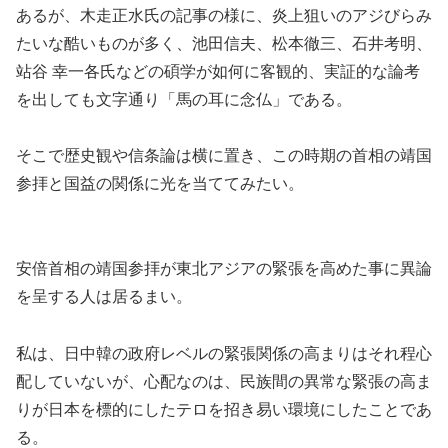
あるが、木走正水氏の記事の様に、炎上狙いのアジびらみ
たいな酷いものが多く、池田信夫、松本徹三、石井考明、
站谷 幸一各氏などの碩学が如何に客観的、実証的な論考
を出しても文字通り「馬の耳に念仏」である。
そこで歴史観や信条論は横に置き、この時期の首相の靖国
参拝と国益の関係に光を当ててみたい。
安倍首相の靖国参拝が東北アジアの緊張を高めた事に異論
を呈する人は居るまい。
私は、日中韓の政府レベルの緊張関係の高まりはそれ程心
配していないが、心配なのは、民族間の異常な緊張の高ま
りが日本を標的にしたテロを招き易い環境にしたことであ
る。