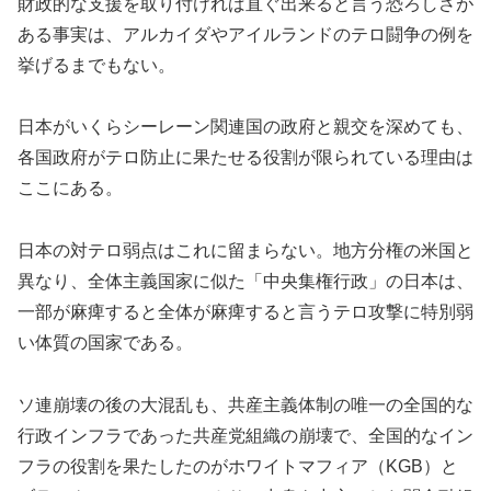
財政的な支援を取り付ければ直ぐ出来ると言う恐ろしさが
ある事実は、アルカイダやアイルランドのテロ闘争の例を
挙げるまでもない。
日本がいくらシーレーン関連国の政府と親交を深めても、
各国政府がテロ防止に果たせる役割が限られている理由は
ここにある。
日本の対テロ弱点はこれに留まらない。地方分権の米国と
異なり、全体主義国家に似た「中央集権行政」の日本は、
一部が麻痺すると全体が麻痺すると言うテロ攻撃に特別弱
い体質の国家である。
ソ連崩壊の後の大混乱も、共産主義体制の唯一の全国的な
行政インフラであった共産党組織の崩壊で、全国的なイン
フラの役割を果たしたのがホワイトマフィア（KGB）と