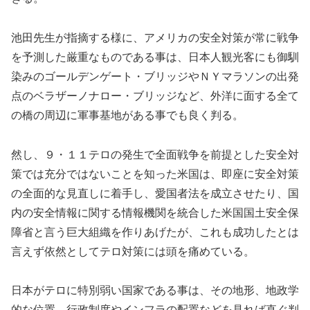
池田先生が指摘する様に、アメリカの安全対策が常に戦争
を予測した厳重なものである事は、日本人観光客にも御馴
染みのゴールデンゲート・ブリッジやＮＹマラソンの出発
点のベラザーノナロー・ブリッジなど、外洋に面する全て
の橋の周辺に軍事基地がある事でも良く判る。
然し、９・１１テロの発生で全面戦争を前提とした安全対
策では充分ではないことを知った米国は、即座に安全対策
の全面的な見直しに着手し、愛国者法を成立させたり、国
内の安全情報に関する情報機関を統合した米国国土安全保
障省と言う巨大組織を作りあげたが、これも成功したとは
言えず依然としてテロ対策には頭を痛めている。
日本がテロに特別弱い国家である事は、その地形、地政学
的な位置、行政制度やインフラの配置などを見れば直ぐ判