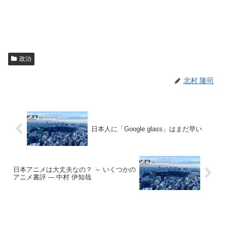
政治
北村 隆司
日本人に「Google glass」はまだ早い
日本アニメは大丈夫なの？ ～ いくつかの
アニメ書評 --- 中村 伊知哉