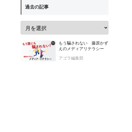
過去の記事
もう騙されない 藤原かず
えのメディアリテラシー
アゴラ編集部