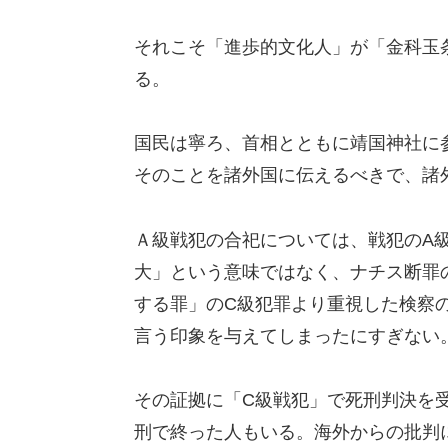
それこそ「進歩的文化人」が「金科玉
る。
国民は寧ろ、首相とともに靖国神社に
そのことを諸外国に伝えるべきで、諸
Ａ級戦犯の合祀については、戦犯のA級
大」という意味ではなく、ナチス断罪
する罪」のC級犯罪より重視した検察
言う印象を与えてしまったにすぎない
その証拠に「C級戦犯」で死刑判決を
刑で終った人もいる。海外からの批判