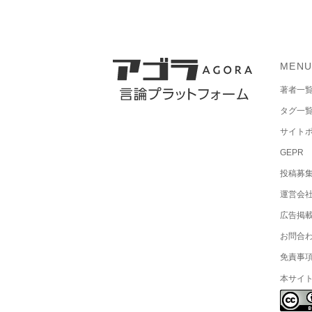
MEN
著者一
タグ一
サイト
GEPR
投稿募
運営会
広告掲
お問合
免責事
本サイ