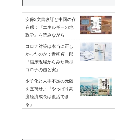
安保3文書改訂と中国の存
在感：『エネルギーの地
政学』を読みながら
コロナ対策は本当に正し
かったのか：青柳貞一郎
『臨床現場からみた新型
コロナの虚と実』
少子化と人手不足の元凶
を直視せよ『やっぱり高
度経済成長は復活でき
る』