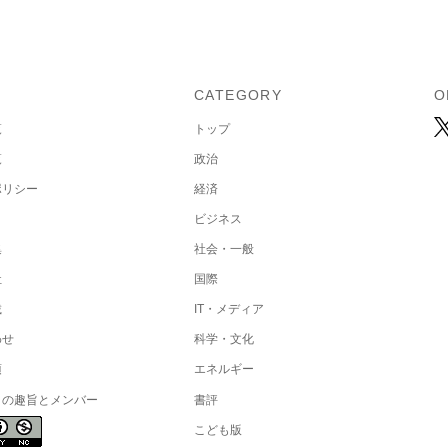
U
CATEGORY
O
覧
トップ
覧
政治
ポリシー
経済
ビジネス
集
社会・一般
社
国際
載
IT・メディア
わせ
科学・文化
項
エネルギー
トの趣旨とメンバー
書評
こども版