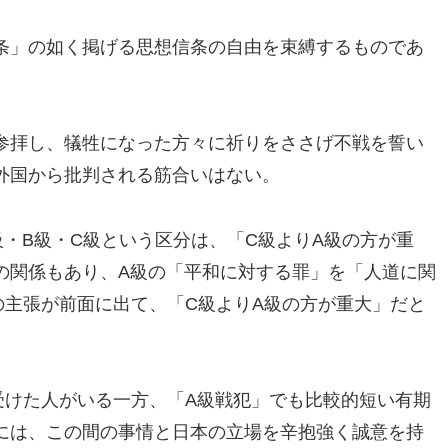
条」の如く掲げる思想信条の自由を束縛するものであ
参拝し、犠牲になった方々に祈りをささげ不戦を誓い
外国から批判される筋合いはない。
・B級・C級という区分は、「C級よりA級の方が重
の関係もあり、A級の「平和に対する罪」を「人道に関
の主張が前面に出て、「C級よりA級の方が重大」だと
。
受けた人がいる一方、「A級戦犯」でも比較的短い有期
には、この間の事情と日本の立場を辛抱強く誠意を持