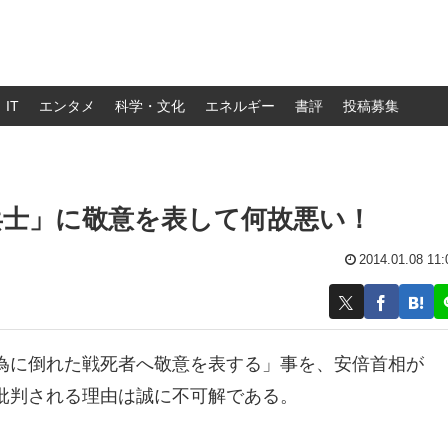
IT
エンタメ
科学・文化
エネルギー
書評
投稿募集
兵士」に敬意を表して何故悪い！
2014.01.08 11:
為に倒れた戦死者へ敬意を表する」事を、安倍首相が
批判される理由は誠に不可解である。