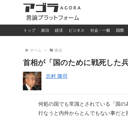
トップ
政治
経済
ビジネス
社会・一般
国際
ホーム
政治
首相が「国のために戦死した
北村 隆司
何処の国でも常識とされている「国の
行なうと内外からとんでもない事だと