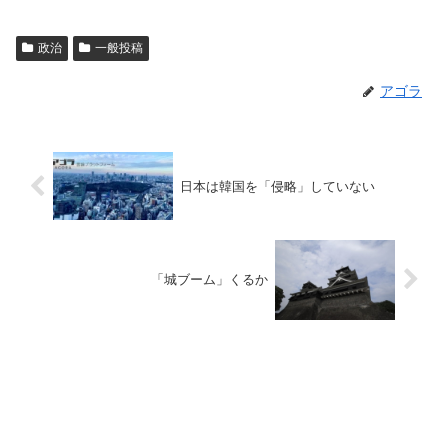
政治
一般投稿
アゴラ
日本は韓国を「侵略」していない
「城ブーム」くるか