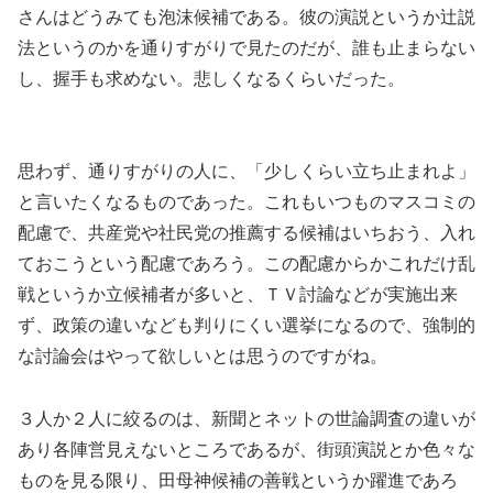
さんはどうみても泡沫候補である。彼の演説というか辻説
法というのかを通りすがりで見たのだが、誰も止まらない
し、握手も求めない。悲しくなるくらいだった。
思わず、通りすがりの人に、「少しくらい立ち止まれよ」
と言いたくなるものであった。これもいつものマスコミの
配慮で、共産党や社民党の推薦する候補はいちおう、入れ
ておこうという配慮であろう。この配慮からかこれだけ乱
戦というか立候補者が多いと、ＴＶ討論などが実施出来
ず、政策の違いなども判りにくい選挙になるので、強制的
な討論会はやって欲しいとは思うのですがね。
３人か２人に絞るのは、新聞とネットの世論調査の違いが
あり各陣営見えないところであるが、街頭演説とか色々な
ものを見る限り、田母神候補の善戦というか躍進であろ