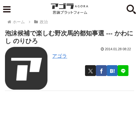
ホーム
政治
泡沫候補で楽しむ野次馬的都知事選 --- かわに
し のりひろ
2014.01.28 08:22
アゴラ