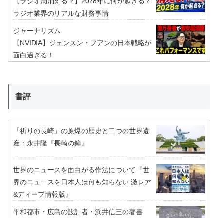
【ラジオ局消える？】2028年に何が起きる？
ラジオ業界のリアルな財務事情
ジャーナリズム
【NVIDIA】ジェンスン・フアンの日本戦略が
面白過ぎる！
書評
「祈りの長崎」の原爆の歴史と二つの世界遺
産：永井隆『長崎の鐘』
世界のニュースを面白がる作法について『世
界のニュースを日本人は何も知らない 激レア
&ディープ情報版』
平和都市・広島の設計者・浜井信三の著書