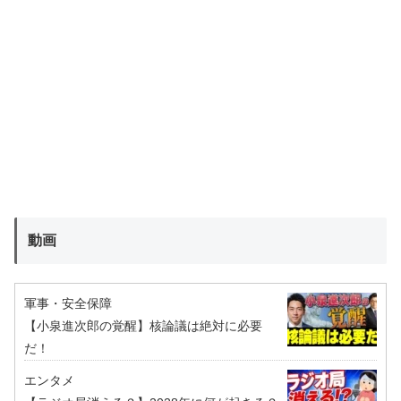
動画
軍事・安全保障
【小泉進次郎の覚醒】核論議は絶対に必要
だ！
エンタメ