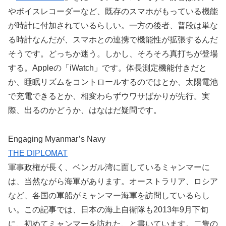
やボイスレコーダーなど、既存のスマホがもっている機能
が時計に付加されているらしい。一方の後者、普段は単な
る時計なんだが、スマホとの連携で機能性が拡張するんだ
そうです。どっちか迷う。しかし、そろそろ真打ちが登場
する。Appleの「iWatch」です。体長測定機能付きだと
か、睡眠リズムをコントロールするのではとか、太陽電池
で充電できるとか、相変わらずウワサばかりが先行。実
際、出るのかどうか、はなはだ疑問です。
Engaging Myanmar’s Navy
THE DIPLOMAT
軍事政権が長く、ベンガル湾に面しているミャンマーに
は、当然ながら海軍があります。オーストラリア、ロシア
など、各国の軍船がミャンマー海軍を訪問しているらし
い。この記事では、日本の海上自衛隊も2013年9月下旬
に、初めてミャンマーを訪れた、と書いています。二隻の