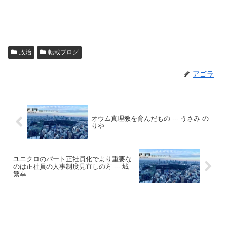
政治
転載ブログ
アゴラ
オウム真理教を育んだもの --- うさみ の
りや
ユニクロのパート正社員化でより重要な
のは正社員の人事制度見直しの方 --- 城
繁幸