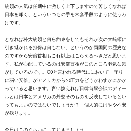
統領の人気は任期中に激しく上下しますので苦しくなれば
日本を叩く、といういつもの手を常套手段のように使うわ
けです。
となれば朴大統領と何ら約束をしてもそれが次の大統領に
引き継がれる担保は何もない、というのが両国間の歴史な
のですから安倍首相もこれ以上はこらえるべきだと思いま
す。私が心配しているのは安倍首相がこのところ弱気な気
がしているのです。G0と言われる時代ににおいて「守り
に弱い安倍」がアメリカからの圧力をどうかわすかにかか
っていると思います。言い換えれば日韓首脳会談のディー
ルとは日本とアメリカの外交そのものを反映しているとい
ってもよいのではないでしょうか？ 個人的にはやや不安
が残ります。
今日はこのぐらいにしておきましょう。