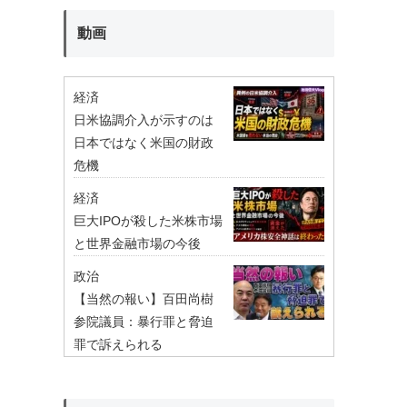
動画
経済
日米協調介入が示すのは
日本ではなく米国の財政
危機
経済
巨大IPOが殺した米株市場
と世界金融市場の今後
政治
【当然の報い】百田尚樹
参院議員：暴行罪と脅迫
罪で訴えられる