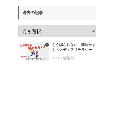
過去の記事
もう騙されない 藤原かず
えのメディアリテラシー
アゴラ編集部