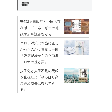
書評
安保3文書改訂と中国の存
在感：『エネルギーの地
政学』を読みながら
コロナ対策は本当に正し
かったのか：青柳貞一郎
『臨床現場からみた新型
コロナの虚と実』
少子化と人手不足の元凶
を直視せよ『やっぱり高
度経済成長は復活でき
る』