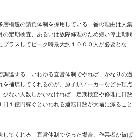
多層構造の請負体制を採用している一番の理由は人集
月の定期検査、あるいは故障修理のため短い停止期間
にプラスしてピーク時最大約１０００人が必要とな
で調達する、いわゆる直営体制でやれば、かなりの過
れを補填してくれるのが、原子炉メーカーなどを頂点
、少ない人数しかいなければ、定期検査や修理に日数
１日１億円稼ぐといわれる運転日数が大幅に減ること
決してくれる。直営体制でやった場合、作業者が被ば