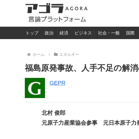
トップ
政治
経済
ビジネス
社会・一般
国際
ホーム
エネルギー
福島原発事故、人手不足の解
GEPR
北村 俊郎
元原子力産業協会参事 元日本原子力