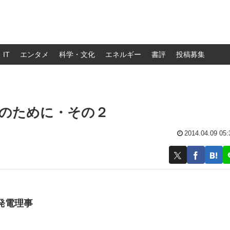
IT
エンタメ
科学・文化
エネルギー
書評
投稿募集
消のために・その２
2014.04.09 05:
発電理事