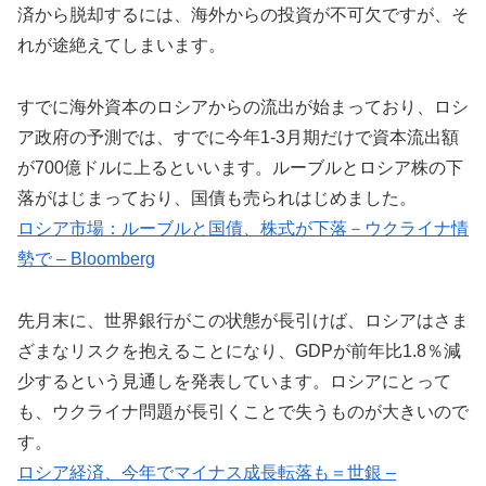
済から脱却するには、海外からの投資が不可欠ですが、そ
れが途絶えてしまいます。
すでに海外資本のロシアからの流出が始まっており、ロシ
ア政府の予測では、すでに今年1-3月期だけで資本流出額
が700億ドルに上るといいます。ルーブルとロシア株の下
落がはじまっており、国債も売られはじめました。
ロシア市場：ルーブルと国債、株式が下落－ウクライナ情
勢で – Bloomberg
先月末に、世界銀行がこの状態が長引けば、ロシアはさま
ざまなリスクを抱えることになり、GDPが前年比1.8％減
少するという見通しを発表しています。ロシアにとって
も、ウクライナ問題が長引くことで失うものが大きいので
す。
ロシア経済、今年でマイナス成長転落も＝世銀 –