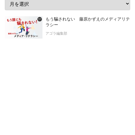
もう騙されない 藤原かずえのメディアリテ
ラシー
アゴラ編集部