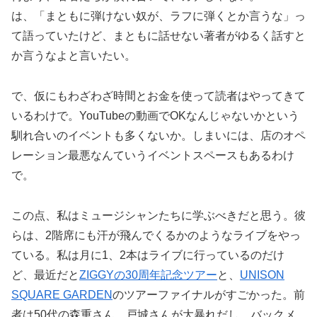
は、「まともに弾けない奴が、ラフに弾くとか言うな」っ
て語っていたけど、まともに話せない著者がゆるく話すと
か言うなよと言いたい。
で、仮にもわざわざ時間とお金を使って読者はやってきて
いるわけで。YouTubeの動画でOKなんじゃないかという
馴れ合いのイベントも多くないか。しまいには、店のオペ
レーション最悪なんていうイベントスペースもあるわけ
で。
この点、私はミュージシャンたちに学ぶべきだと思う。彼
らは、2階席にも汗が飛んでくるかのようなライブをやっ
ている。私は月に1、2本はライブに行っているのだけ
ど、最近だと
ZIGGYの30周年記念ツアー
と、
UNISON
SQUARE GARDEN
のツアーファイナルがすごかった。前
者は50代の森重さん、戸城さんが大暴れだし、バックメ