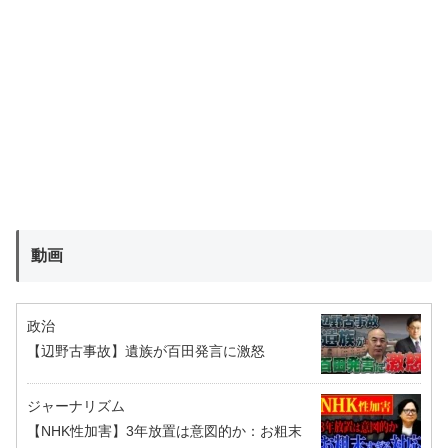
動画
政治
【辺野古事故】遺族が百田発言に激怒
ジャーナリズム
【NHK性加害】3年放置は意図的か：お粗末