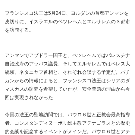
フランシスコ法王は5月24日、ヨルダンの首都アンマンを
皮切りに、イスラエルのベツレヘムとエルサレムの３都市
を訪問する。
アンマンでアブドラー国王と、ベツレヘムではパレスチナ
自治政府のアッバス議長、そしてエルサレムではペレス大
統領、ネタニヤフ首相と、それぞれ会談する予定だ。バチ
カンからの情報によると、フランシスコ法王はシリアのダ
マスカスの訪問を希望していたが、安全問題の理由から今
回は実現されなかった
今回の法王の聖地訪問では、パウロ６世と正教会最高指導
者、コンスタンディヌーポリ総主教アテナゴラスとの歴史
的会談を記念するイベントがメインだ。パウロ６世とアテ