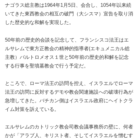
ナゴラス総主教は1964年1月5日、会合し、1054年以来続
いてきた東西教会の相互の破門（大シスマ）宣告を取り消
した歴史的な和解を実現した。
50年前の歴史的会談を記念して、フランシスコ法王はエ
ルサレムで東方正教会の精神的指導者(エキュメニカル総
主教）バルトロメオス１世と50年前の歴史的和解を記念
する行事を聖墳墓教会で行う予定だ。
ところで、ローマ法王の訪問を控え、イスラエルでローマ
法王の訪問に反対するデモや教会関連施設への破壊行為が
急増してきた。バチカン側はイスラエル政府にヘイトクラ
イム対策を訴えている。
エルサレムのカトリック教会司教会議事務所の壁に、何者
かが「アラブ人、キリスト者、そしてイスラエルを憎むす