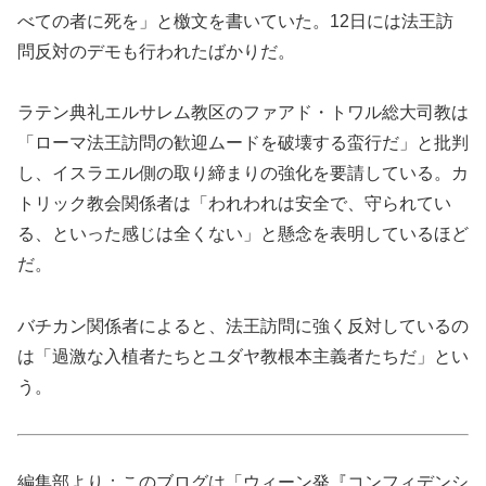
べての者に死を」と檄文を書いていた。12日には法王訪
問反対のデモも行われたばかりだ。
ラテン典礼エルサレム教区のファアド・トワル総大司教は
「ローマ法王訪問の歓迎ムードを破壊する蛮行だ」と批判
し、イスラエル側の取り締まりの強化を要請している。カ
トリック教会関係者は「われわれは安全で、守られてい
る、といった感じは全くない」と懸念を表明しているほど
だ。
バチカン関係者によると、法王訪問に強く反対しているの
は「過激な入植者たちとユダヤ教根本主義者たちだ」とい
う。
編集部より：このブログは「ウィーン発『コンフィデンシ