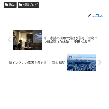
政治
転載ブログ
アゴラ
米、家計の信用の質は改善も、住宅ロー
ン組成額は低水準 --- 安田 佐和子
低インフレの原因を考える --- 岡本 裕明